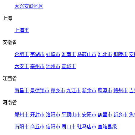
大兴安岭地区
上海
上海市
安徽省
合肥市
芜湖市
蚌埠市
淮南市
马鞍山市
淮北市
铜陵市
安
六安市
亳州市
池州市
宣城市
江西省
南昌市
景德镇市
萍乡市
九江市
新余市
鹰潭市
赣州市
吉
河南省
郑州市
开封市
洛阳市
平顶山市
安阳市
鹤壁市
新乡市
焦
南阳市
商丘市
信阳市
周口市
驻马店市
直辖县级