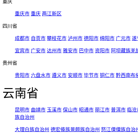
重庆
重庆市
重庆
两江新区
四川省
成都市
自贡市
攀枝花市
泸州市
德阳市
绵阳市
广元市
遂
宜宾市
广安市
达州市
雅安市
巴中市
资阳市
阿坝藏族羌
贵州省
贵阳市
六盘水市
遵义市
安顺市
毕节市
铜仁市
黔西南布
云南省
昆明市
曲靖市
玉溪市
保山市
昭通市
丽江市
普洱市
临沧
族自治州
大理白族自治州
德宏傣族景颇族自治州
怒江傈僳族自治