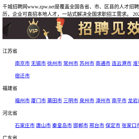
千城招聘网www.zpw.net是覆盖全国各省、市、区县的人
历，企业可直招本地人才，一站式解决全国求职招工需求。 2026
江苏省
南京市
无锡市
徐州市
常州市
苏州市
南通市
连云港市
淮
宿迁市
福建省
福州市
厦门市
莆田市
三明市
泉州市
漳州市
南平市
龙岩
河北省
石家庄市
唐山市
秦皇岛市
邯郸市
邢台市
保定市
张家口
广东省