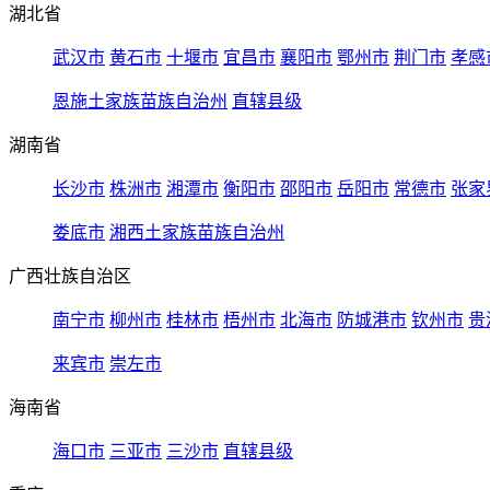
湖北省
武汉市
黄石市
十堰市
宜昌市
襄阳市
鄂州市
荆门市
孝感
恩施土家族苗族自治州
直辖县级
湖南省
长沙市
株洲市
湘潭市
衡阳市
邵阳市
岳阳市
常德市
张家
娄底市
湘西土家族苗族自治州
广西壮族自治区
南宁市
柳州市
桂林市
梧州市
北海市
防城港市
钦州市
贵
来宾市
崇左市
海南省
海口市
三亚市
三沙市
直辖县级