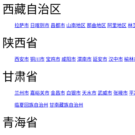
西藏自治区
拉萨市
日喀则市
昌都市
山南地区
那曲地区
阿里地区
林
陕西省
西安市
铜川市
宝鸡市
咸阳市
渭南市
延安市
汉中市
榆林
甘肃省
兰州市
嘉峪关市
金昌市
白银市
天水市
武威市
张掖市
平
临夏回族自治州
甘南藏族自治州
青海省