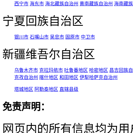
西宁市
海东市
海北藏族自治州
黄南藏族自治州
海南藏族
宁夏回族自治区
银川市
石嘴山市
吴忠市
固原市
中卫市
新疆维吾尔自治区
乌鲁木齐市
克拉玛依市
吐鲁番地区
哈密地区
昌吉回族自
克孜自治州
喀什地区
和田地区
伊犁哈萨克自治州
塔城地区
阿勒泰地区
直辖县级
免责声明：
网页内的所有信息均为用