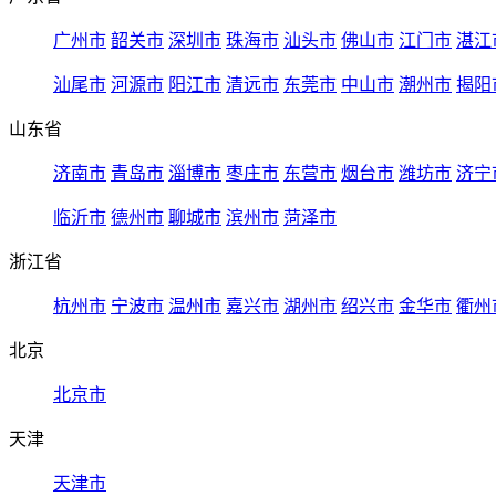
广州市
韶关市
深圳市
珠海市
汕头市
佛山市
江门市
湛江
汕尾市
河源市
阳江市
清远市
东莞市
中山市
潮州市
揭阳
山东省
济南市
青岛市
淄博市
枣庄市
东营市
烟台市
潍坊市
济宁
临沂市
德州市
聊城市
滨州市
菏泽市
浙江省
杭州市
宁波市
温州市
嘉兴市
湖州市
绍兴市
金华市
衢州
北京
北京市
天津
天津市