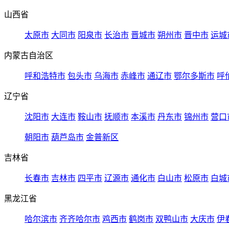
山西省
太原市
大同市
阳泉市
长治市
晋城市
朔州市
晋中市
运城
内蒙古自治区
呼和浩特市
包头市
乌海市
赤峰市
通辽市
鄂尔多斯市
呼
辽宁省
沈阳市
大连市
鞍山市
抚顺市
本溪市
丹东市
锦州市
营口
朝阳市
葫芦岛市
金普新区
吉林省
长春市
吉林市
四平市
辽源市
通化市
白山市
松原市
白城
黑龙江省
哈尔滨市
齐齐哈尔市
鸡西市
鹤岗市
双鸭山市
大庆市
伊