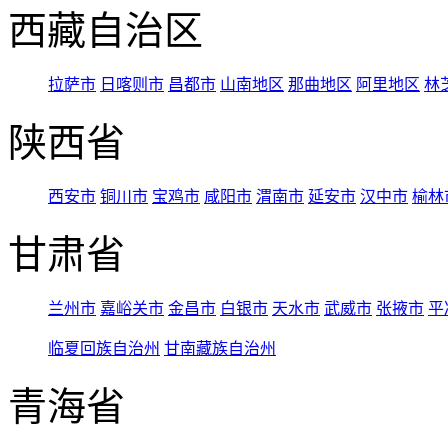
西藏自治区
拉萨市
日喀则市
昌都市
山南地区
那曲地区
阿里地区
林
陕西省
西安市
铜川市
宝鸡市
咸阳市
渭南市
延安市
汉中市
榆林
甘肃省
兰州市
嘉峪关市
金昌市
白银市
天水市
武威市
张掖市
平
临夏回族自治州
甘南藏族自治州
青海省