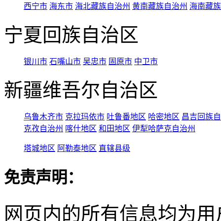
西宁市
海东市
海北藏族自治州
黄南藏族自治州
海南藏族
宁夏回族自治区
银川市
石嘴山市
吴忠市
固原市
中卫市
新疆维吾尔自治区
乌鲁木齐市
克拉玛依市
吐鲁番地区
哈密地区
昌吉回族自
克孜自治州
喀什地区
和田地区
伊犁哈萨克自治州
塔城地区
阿勒泰地区
直辖县级
免责声明：
网页内的所有信息均为用