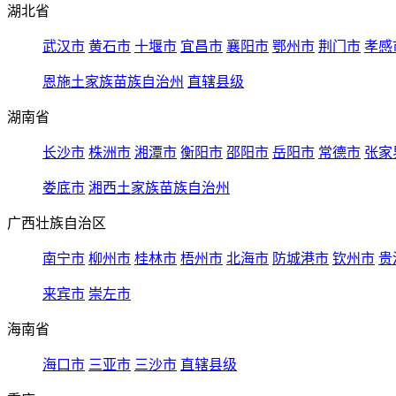
湖北省
武汉市
黄石市
十堰市
宜昌市
襄阳市
鄂州市
荆门市
孝感
恩施土家族苗族自治州
直辖县级
湖南省
长沙市
株洲市
湘潭市
衡阳市
邵阳市
岳阳市
常德市
张家
娄底市
湘西土家族苗族自治州
广西壮族自治区
南宁市
柳州市
桂林市
梧州市
北海市
防城港市
钦州市
贵
来宾市
崇左市
海南省
海口市
三亚市
三沙市
直辖县级