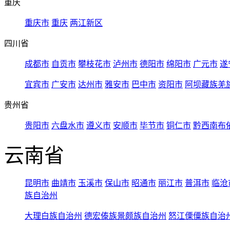
重庆
重庆市
重庆
两江新区
四川省
成都市
自贡市
攀枝花市
泸州市
德阳市
绵阳市
广元市
遂
宜宾市
广安市
达州市
雅安市
巴中市
资阳市
阿坝藏族羌
贵州省
贵阳市
六盘水市
遵义市
安顺市
毕节市
铜仁市
黔西南布
云南省
昆明市
曲靖市
玉溪市
保山市
昭通市
丽江市
普洱市
临沧
族自治州
大理白族自治州
德宏傣族景颇族自治州
怒江傈僳族自治