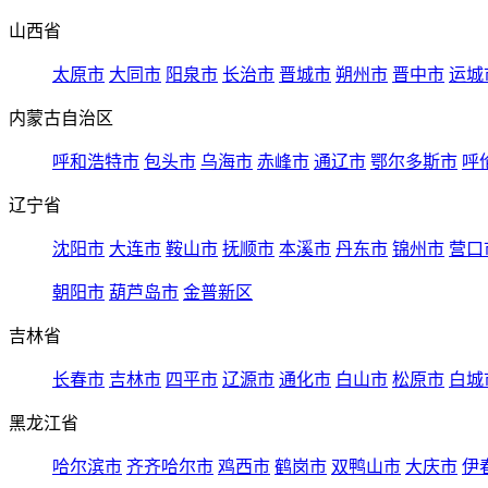
山西省
太原市
大同市
阳泉市
长治市
晋城市
朔州市
晋中市
运城
内蒙古自治区
呼和浩特市
包头市
乌海市
赤峰市
通辽市
鄂尔多斯市
呼
辽宁省
沈阳市
大连市
鞍山市
抚顺市
本溪市
丹东市
锦州市
营口
朝阳市
葫芦岛市
金普新区
吉林省
长春市
吉林市
四平市
辽源市
通化市
白山市
松原市
白城
黑龙江省
哈尔滨市
齐齐哈尔市
鸡西市
鹤岗市
双鸭山市
大庆市
伊