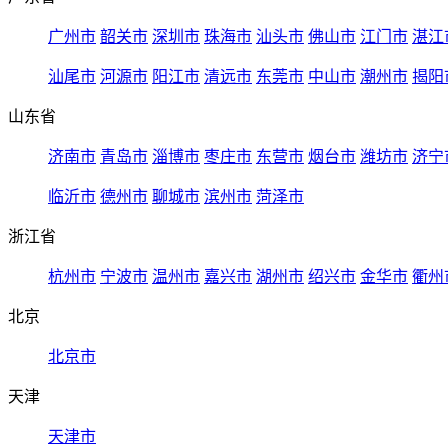
广州市
韶关市
深圳市
珠海市
汕头市
佛山市
江门市
湛江
汕尾市
河源市
阳江市
清远市
东莞市
中山市
潮州市
揭阳
山东省
济南市
青岛市
淄博市
枣庄市
东营市
烟台市
潍坊市
济宁
临沂市
德州市
聊城市
滨州市
菏泽市
浙江省
杭州市
宁波市
温州市
嘉兴市
湖州市
绍兴市
金华市
衢州
北京
北京市
天津
天津市