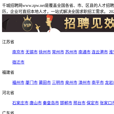
千城招聘网www.zpw.net是覆盖全国各省、市、区县的人
历，企业可直招本地人才，一站式解决全国求职招工需求。 2026
江苏省
南京市
无锡市
徐州市
常州市
苏州市
南通市
连云港市
淮
宿迁市
福建省
福州市
厦门市
莆田市
三明市
泉州市
漳州市
南平市
龙岩
河北省
石家庄市
唐山市
秦皇岛市
邯郸市
邢台市
保定市
张家口
广东省