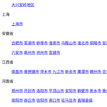
大兴安岭地区
上海
上海市
安徽省
合肥市
芜湖市
蚌埠市
淮南市
马鞍山市
淮北市
铜陵市
安
六安市
亳州市
池州市
宣城市
江西省
南昌市
景德镇市
萍乡市
九江市
新余市
鹰潭市
赣州市
吉
河南省
郑州市
开封市
洛阳市
平顶山市
安阳市
鹤壁市
新乡市
焦
南阳市
商丘市
信阳市
周口市
驻马店市
直辖县级