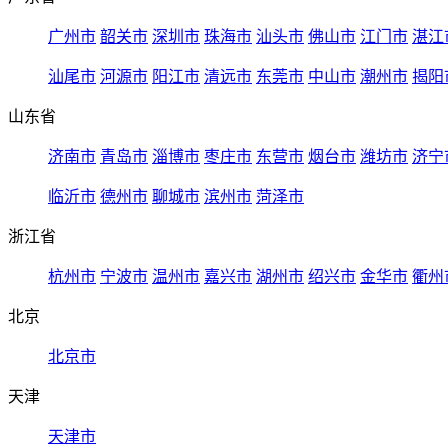
广州市
韶关市
深圳市
珠海市
汕头市
佛山市
江门市
湛江
汕尾市
河源市
阳江市
清远市
东莞市
中山市
潮州市
揭阳
山东省
济南市
青岛市
淄博市
枣庄市
东营市
烟台市
潍坊市
济宁
临沂市
德州市
聊城市
滨州市
菏泽市
浙江省
杭州市
宁波市
温州市
嘉兴市
湖州市
绍兴市
金华市
衢州
北京
北京市
天津
天津市