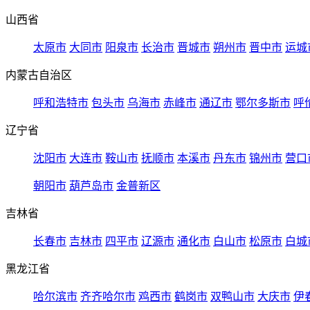
山西省
太原市
大同市
阳泉市
长治市
晋城市
朔州市
晋中市
运城
内蒙古自治区
呼和浩特市
包头市
乌海市
赤峰市
通辽市
鄂尔多斯市
呼
辽宁省
沈阳市
大连市
鞍山市
抚顺市
本溪市
丹东市
锦州市
营口
朝阳市
葫芦岛市
金普新区
吉林省
长春市
吉林市
四平市
辽源市
通化市
白山市
松原市
白城
黑龙江省
哈尔滨市
齐齐哈尔市
鸡西市
鹤岗市
双鸭山市
大庆市
伊