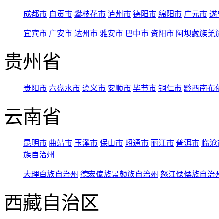
成都市
自贡市
攀枝花市
泸州市
德阳市
绵阳市
广元市
遂
宜宾市
广安市
达州市
雅安市
巴中市
资阳市
阿坝藏族羌
贵州省
贵阳市
六盘水市
遵义市
安顺市
毕节市
铜仁市
黔西南布
云南省
昆明市
曲靖市
玉溪市
保山市
昭通市
丽江市
普洱市
临沧
族自治州
大理白族自治州
德宏傣族景颇族自治州
怒江傈僳族自治
西藏自治区