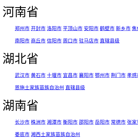
河南省
郑州市
开封市
洛阳市
平顶山市
安阳市
鹤壁市
新乡市
焦
南阳市
商丘市
信阳市
周口市
驻马店市
直辖县级
湖北省
武汉市
黄石市
十堰市
宜昌市
襄阳市
鄂州市
荆门市
孝感
恩施土家族苗族自治州
直辖县级
湖南省
长沙市
株洲市
湘潭市
衡阳市
邵阳市
岳阳市
常德市
张家
娄底市
湘西土家族苗族自治州