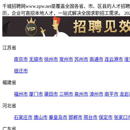
千城招聘网www.zpw.net是覆盖全国各省、市、区县的人
历，企业可直招本地人才，一站式解决全国求职招工需求。 2026
江苏省
南京市
无锡市
徐州市
常州市
苏州市
南通市
连云港市
淮
宿迁市
福建省
福州市
厦门市
莆田市
三明市
泉州市
漳州市
南平市
龙岩
河北省
石家庄市
唐山市
秦皇岛市
邯郸市
邢台市
保定市
张家口
广东省