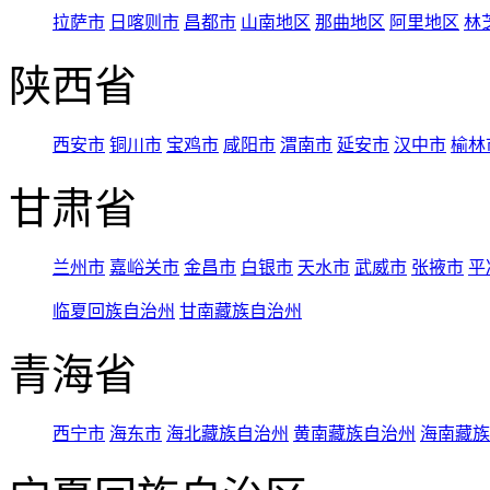
拉萨市
日喀则市
昌都市
山南地区
那曲地区
阿里地区
林
陕西省
西安市
铜川市
宝鸡市
咸阳市
渭南市
延安市
汉中市
榆林
甘肃省
兰州市
嘉峪关市
金昌市
白银市
天水市
武威市
张掖市
平
临夏回族自治州
甘南藏族自治州
青海省
西宁市
海东市
海北藏族自治州
黄南藏族自治州
海南藏族