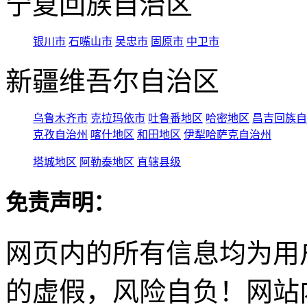
宁夏回族自治区
银川市
石嘴山市
吴忠市
固原市
中卫市
新疆维吾尔自治区
乌鲁木齐市
克拉玛依市
吐鲁番地区
哈密地区
昌吉回族自
克孜自治州
喀什地区
和田地区
伊犁哈萨克自治州
塔城地区
阿勒泰地区
直辖县级
免责声明：
网页内的所有信息均为用
的虚假，风险自负！网站