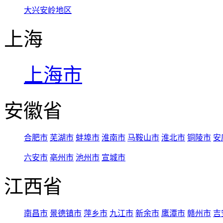
大兴安岭地区
上海
上海市
安徽省
合肥市
芜湖市
蚌埠市
淮南市
马鞍山市
淮北市
铜陵市
安
六安市
亳州市
池州市
宣城市
江西省
南昌市
景德镇市
萍乡市
九江市
新余市
鹰潭市
赣州市
吉