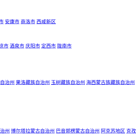
市
安康市
商洛市
西咸新区
凉市
酒泉市
庆阳市
定西市
陇南市
自治州
果洛藏族自治州
玉树藏族自治州
海西蒙古族藏族自治州
治州
博尔塔拉蒙古自治州
巴音郭楞蒙古自治州
阿克苏地区
克孜