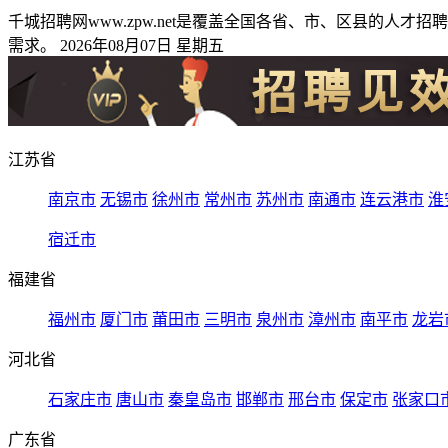
千城招聘网www.zpw.net是覆盖全国各省、市、区县的
需求。 2026年08月07日 星期五
江苏省
南京市
无锡市
徐州市
常州市
苏州市
南通市
连云港市
淮
宿迁市
福建省
福州市
厦门市
莆田市
三明市
泉州市
漳州市
南平市
龙岩
河北省
石家庄市
唐山市
秦皇岛市
邯郸市
邢台市
保定市
张家口
广东省