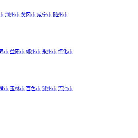
市
荆州市
黄冈市
咸宁市
随州市
界市
益阳市
郴州市
永州市
怀化市
港市
玉林市
百色市
贺州市
河池市