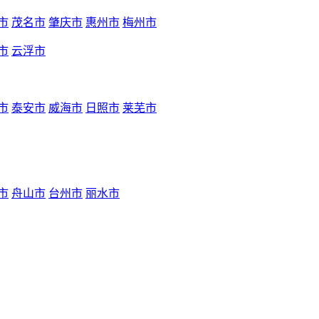
市
茂名市
肇庆市
惠州市
梅州市
市
云浮市
市
泰安市
威海市
日照市
莱芜市
市
舟山市
台州市
丽水市