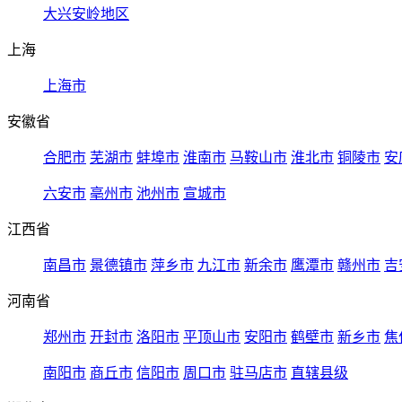
大兴安岭地区
上海
上海市
安徽省
合肥市
芜湖市
蚌埠市
淮南市
马鞍山市
淮北市
铜陵市
安
六安市
亳州市
池州市
宣城市
江西省
南昌市
景德镇市
萍乡市
九江市
新余市
鹰潭市
赣州市
吉
河南省
郑州市
开封市
洛阳市
平顶山市
安阳市
鹤壁市
新乡市
焦
南阳市
商丘市
信阳市
周口市
驻马店市
直辖县级