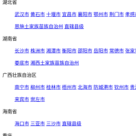
湖北省
武汉市
黄石市
十堰市
宜昌市
襄阳市
鄂州市
荆门市
孝感
恩施土家族苗族自治州
直辖县级
湖南省
长沙市
株洲市
湘潭市
衡阳市
邵阳市
岳阳市
常德市
张家
娄底市
湘西土家族苗族自治州
广西壮族自治区
南宁市
柳州市
桂林市
梧州市
北海市
防城港市
钦州市
贵
来宾市
崇左市
海南省
海口市
三亚市
三沙市
直辖县级
重庆