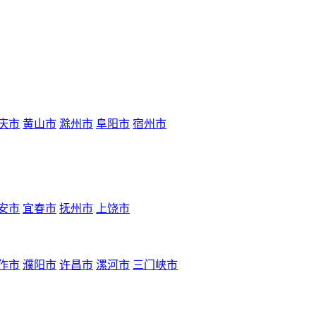
庆市
黄山市
滁州市
阜阳市
宿州市
安市
宜春市
抚州市
上饶市
作市
濮阳市
许昌市
漯河市
三门峡市