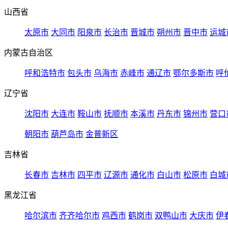
山西省
太原市
大同市
阳泉市
长治市
晋城市
朔州市
晋中市
运城
内蒙古自治区
呼和浩特市
包头市
乌海市
赤峰市
通辽市
鄂尔多斯市
呼
辽宁省
沈阳市
大连市
鞍山市
抚顺市
本溪市
丹东市
锦州市
营口
朝阳市
葫芦岛市
金普新区
吉林省
长春市
吉林市
四平市
辽源市
通化市
白山市
松原市
白城
黑龙江省
哈尔滨市
齐齐哈尔市
鸡西市
鹤岗市
双鸭山市
大庆市
伊