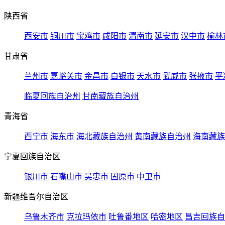
陕西省
西安市
铜川市
宝鸡市
咸阳市
渭南市
延安市
汉中市
榆林
甘肃省
兰州市
嘉峪关市
金昌市
白银市
天水市
武威市
张掖市
平
临夏回族自治州
甘南藏族自治州
青海省
西宁市
海东市
海北藏族自治州
黄南藏族自治州
海南藏族
宁夏回族自治区
银川市
石嘴山市
吴忠市
固原市
中卫市
新疆维吾尔自治区
乌鲁木齐市
克拉玛依市
吐鲁番地区
哈密地区
昌吉回族自