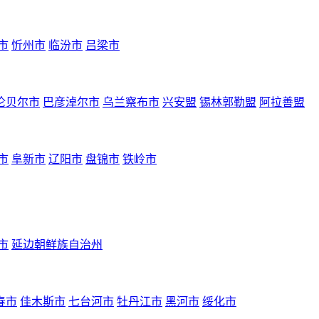
市
忻州市
临汾市
吕梁市
伦贝尔市
巴彦淖尔市
乌兰察布市
兴安盟
锡林郭勒盟
阿拉善盟
市
阜新市
辽阳市
盘锦市
铁岭市
市
延边朝鲜族自治州
春市
佳木斯市
七台河市
牡丹江市
黑河市
绥化市