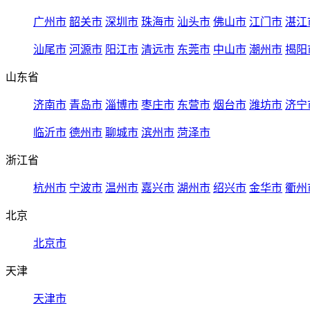
广州市
韶关市
深圳市
珠海市
汕头市
佛山市
江门市
湛江
汕尾市
河源市
阳江市
清远市
东莞市
中山市
潮州市
揭阳
山东省
济南市
青岛市
淄博市
枣庄市
东营市
烟台市
潍坊市
济宁
临沂市
德州市
聊城市
滨州市
菏泽市
浙江省
杭州市
宁波市
温州市
嘉兴市
湖州市
绍兴市
金华市
衢州
北京
北京市
天津
天津市