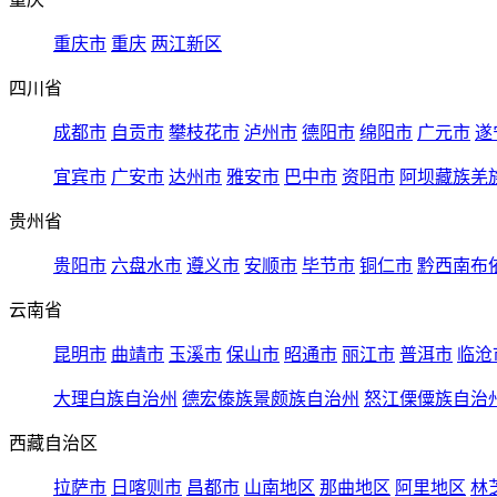
重庆市
重庆
两江新区
四川省
成都市
自贡市
攀枝花市
泸州市
德阳市
绵阳市
广元市
遂
宜宾市
广安市
达州市
雅安市
巴中市
资阳市
阿坝藏族羌
贵州省
贵阳市
六盘水市
遵义市
安顺市
毕节市
铜仁市
黔西南布
云南省
昆明市
曲靖市
玉溪市
保山市
昭通市
丽江市
普洱市
临沧
大理白族自治州
德宏傣族景颇族自治州
怒江傈僳族自治
西藏自治区
拉萨市
日喀则市
昌都市
山南地区
那曲地区
阿里地区
林