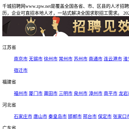
千城招聘网www.zpw.net是覆盖全国各省、市、区县的人
历，企业可直招本地人才，一站式解决全国求职招工需求。 2026
江苏省
南京市
无锡市
徐州市
常州市
苏州市
南通市
连云港市
淮
宿迁市
福建省
福州市
厦门市
莆田市
三明市
泉州市
漳州市
南平市
龙岩
河北省
石家庄市
唐山市
秦皇岛市
邯郸市
邢台市
保定市
张家口
广东省