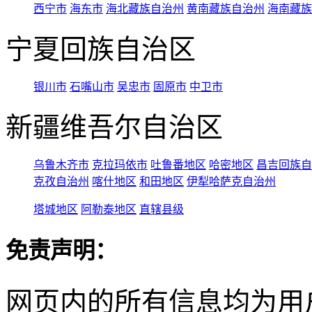
西宁市
海东市
海北藏族自治州
黄南藏族自治州
海南藏族
宁夏回族自治区
银川市
石嘴山市
吴忠市
固原市
中卫市
新疆维吾尔自治区
乌鲁木齐市
克拉玛依市
吐鲁番地区
哈密地区
昌吉回族自
克孜自治州
喀什地区
和田地区
伊犁哈萨克自治州
塔城地区
阿勒泰地区
直辖县级
免责声明：
网页内的所有信息均为用