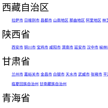
西藏自治区
拉萨市
日喀则市
昌都市
山南地区
那曲地区
阿里地区
林
陕西省
西安市
铜川市
宝鸡市
咸阳市
渭南市
延安市
汉中市
榆林
甘肃省
兰州市
嘉峪关市
金昌市
白银市
天水市
武威市
张掖市
平
临夏回族自治州
甘南藏族自治州
青海省