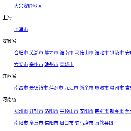
大兴安岭地区
上海
上海市
安徽省
合肥市
芜湖市
蚌埠市
淮南市
马鞍山市
淮北市
铜陵市
安
六安市
亳州市
池州市
宣城市
江西省
南昌市
景德镇市
萍乡市
九江市
新余市
鹰潭市
赣州市
吉
河南省
郑州市
开封市
洛阳市
平顶山市
安阳市
鹤壁市
新乡市
焦
南阳市
商丘市
信阳市
周口市
驻马店市
直辖县级