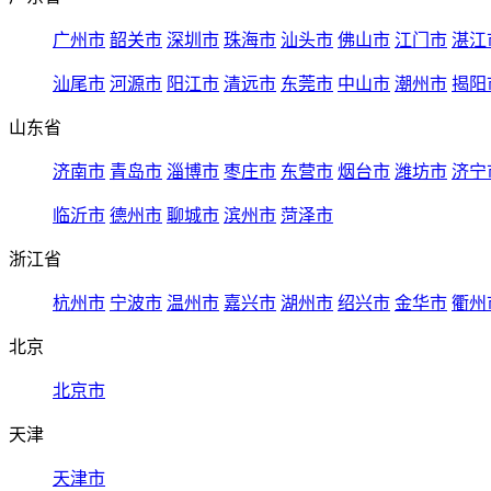
广州市
韶关市
深圳市
珠海市
汕头市
佛山市
江门市
湛江
汕尾市
河源市
阳江市
清远市
东莞市
中山市
潮州市
揭阳
山东省
济南市
青岛市
淄博市
枣庄市
东营市
烟台市
潍坊市
济宁
临沂市
德州市
聊城市
滨州市
菏泽市
浙江省
杭州市
宁波市
温州市
嘉兴市
湖州市
绍兴市
金华市
衢州
北京
北京市
天津
天津市