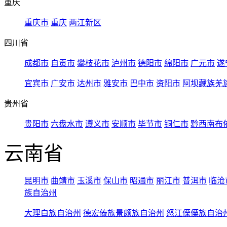
重庆
重庆市
重庆
两江新区
四川省
成都市
自贡市
攀枝花市
泸州市
德阳市
绵阳市
广元市
遂
宜宾市
广安市
达州市
雅安市
巴中市
资阳市
阿坝藏族羌
贵州省
贵阳市
六盘水市
遵义市
安顺市
毕节市
铜仁市
黔西南布
云南省
昆明市
曲靖市
玉溪市
保山市
昭通市
丽江市
普洱市
临沧
族自治州
大理白族自治州
德宏傣族景颇族自治州
怒江傈僳族自治