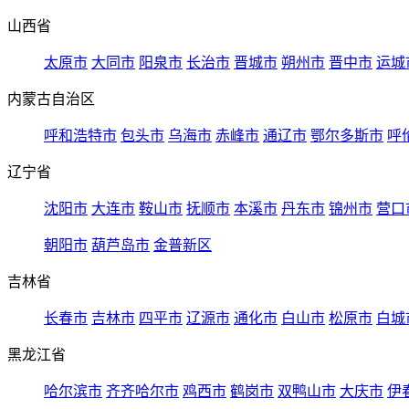
山西省
太原市
大同市
阳泉市
长治市
晋城市
朔州市
晋中市
运城
内蒙古自治区
呼和浩特市
包头市
乌海市
赤峰市
通辽市
鄂尔多斯市
呼
辽宁省
沈阳市
大连市
鞍山市
抚顺市
本溪市
丹东市
锦州市
营口
朝阳市
葫芦岛市
金普新区
吉林省
长春市
吉林市
四平市
辽源市
通化市
白山市
松原市
白城
黑龙江省
哈尔滨市
齐齐哈尔市
鸡西市
鹤岗市
双鸭山市
大庆市
伊