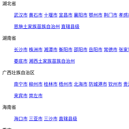
湖北省
武汉市
黄石市
十堰市
宜昌市
襄阳市
鄂州市
荆门市
孝感
恩施土家族苗族自治州
直辖县级
湖南省
长沙市
株洲市
湘潭市
衡阳市
邵阳市
岳阳市
常德市
张家
娄底市
湘西土家族苗族自治州
广西壮族自治区
南宁市
柳州市
桂林市
梧州市
北海市
防城港市
钦州市
贵
来宾市
崇左市
海南省
海口市
三亚市
三沙市
直辖县级