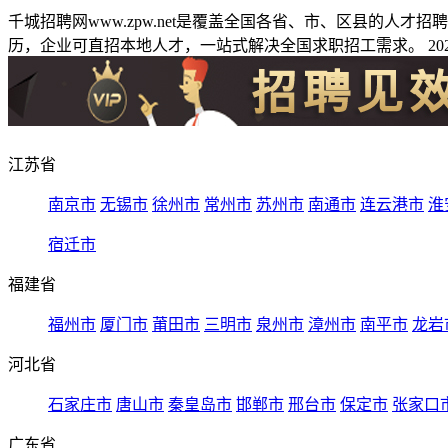
千城招聘网www.zpw.net是覆盖全国各省、市、区县的人
历，企业可直招本地人才，一站式解决全国求职招工需求。 2026
江苏省
南京市
无锡市
徐州市
常州市
苏州市
南通市
连云港市
淮
宿迁市
福建省
福州市
厦门市
莆田市
三明市
泉州市
漳州市
南平市
龙岩
河北省
石家庄市
唐山市
秦皇岛市
邯郸市
邢台市
保定市
张家口
广东省