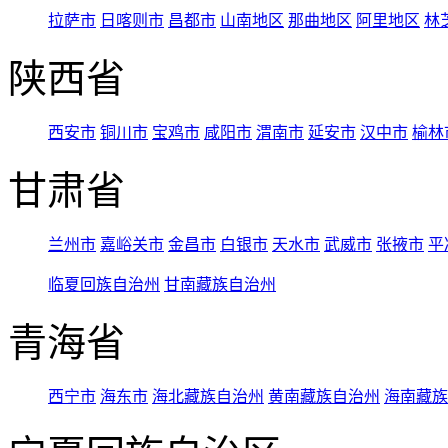
拉萨市
日喀则市
昌都市
山南地区
那曲地区
阿里地区
林
陕西省
西安市
铜川市
宝鸡市
咸阳市
渭南市
延安市
汉中市
榆林
甘肃省
兰州市
嘉峪关市
金昌市
白银市
天水市
武威市
张掖市
平
临夏回族自治州
甘南藏族自治州
青海省
西宁市
海东市
海北藏族自治州
黄南藏族自治州
海南藏族