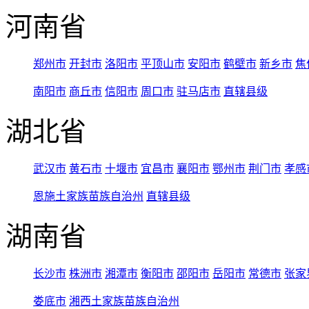
河南省
郑州市
开封市
洛阳市
平顶山市
安阳市
鹤壁市
新乡市
焦
南阳市
商丘市
信阳市
周口市
驻马店市
直辖县级
湖北省
武汉市
黄石市
十堰市
宜昌市
襄阳市
鄂州市
荆门市
孝感
恩施土家族苗族自治州
直辖县级
湖南省
长沙市
株洲市
湘潭市
衡阳市
邵阳市
岳阳市
常德市
张家
娄底市
湘西土家族苗族自治州