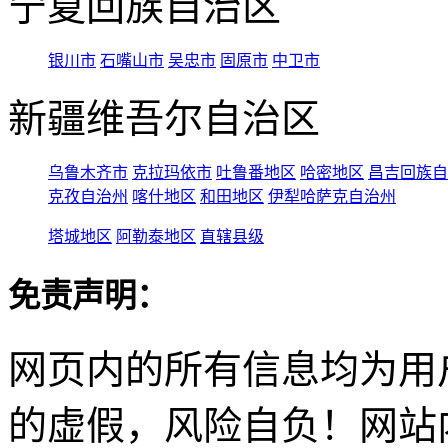
宁夏回族自治区
银川市
石嘴山市
吴忠市
固原市
中卫市
新疆维吾尔自治区
乌鲁木齐市
克拉玛依市
吐鲁番地区
哈密地区
昌吉回族自
克孜自治州
喀什地区
和田地区
伊犁哈萨克自治州
塔城地区
阿勒泰地区
直辖县级
免责声明：
网页内的所有信息均为用
的虚假，风险自负！网站