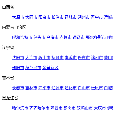
山西省
太原市
大同市
阳泉市
长治市
晋城市
朔州市
晋中市
运城
内蒙古自治区
呼和浩特市
包头市
乌海市
赤峰市
通辽市
鄂尔多斯市
呼
辽宁省
沈阳市
大连市
鞍山市
抚顺市
本溪市
丹东市
锦州市
营口
朝阳市
葫芦岛市
金普新区
吉林省
长春市
吉林市
四平市
辽源市
通化市
白山市
松原市
白城
黑龙江省
哈尔滨市
齐齐哈尔市
鸡西市
鹤岗市
双鸭山市
大庆市
伊