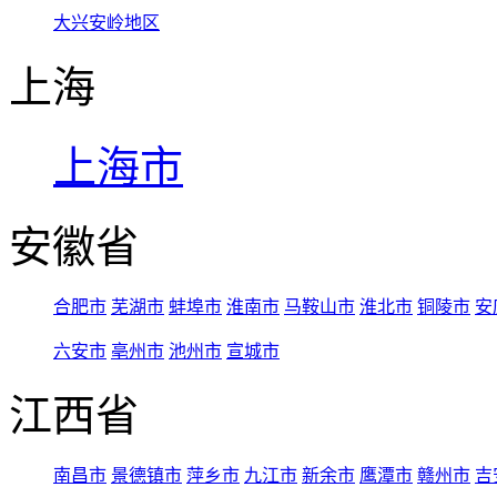
大兴安岭地区
上海
上海市
安徽省
合肥市
芜湖市
蚌埠市
淮南市
马鞍山市
淮北市
铜陵市
安
六安市
亳州市
池州市
宣城市
江西省
南昌市
景德镇市
萍乡市
九江市
新余市
鹰潭市
赣州市
吉