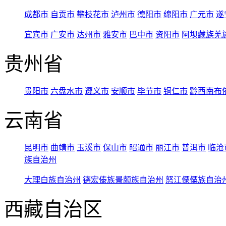
成都市
自贡市
攀枝花市
泸州市
德阳市
绵阳市
广元市
遂
宜宾市
广安市
达州市
雅安市
巴中市
资阳市
阿坝藏族羌
贵州省
贵阳市
六盘水市
遵义市
安顺市
毕节市
铜仁市
黔西南布
云南省
昆明市
曲靖市
玉溪市
保山市
昭通市
丽江市
普洱市
临沧
族自治州
大理白族自治州
德宏傣族景颇族自治州
怒江傈僳族自治
西藏自治区