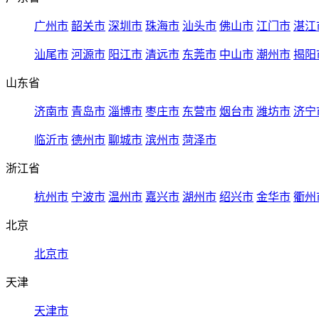
广州市
韶关市
深圳市
珠海市
汕头市
佛山市
江门市
湛江
汕尾市
河源市
阳江市
清远市
东莞市
中山市
潮州市
揭阳
山东省
济南市
青岛市
淄博市
枣庄市
东营市
烟台市
潍坊市
济宁
临沂市
德州市
聊城市
滨州市
菏泽市
浙江省
杭州市
宁波市
温州市
嘉兴市
湖州市
绍兴市
金华市
衢州
北京
北京市
天津
天津市