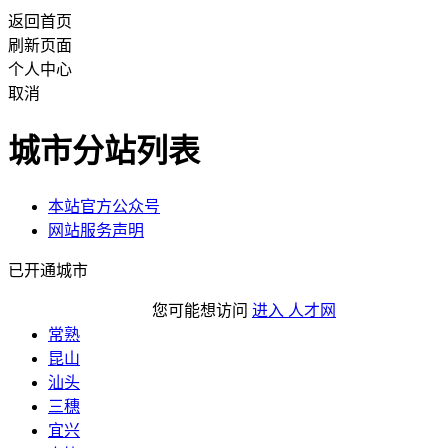
返回首页
刷新页面
个人中心
取消
城市分站列表
本站官方公众号
网站服务声明
已开通城市
您可能想访问
进入 人才网
常熟
昆山
汕头
三穗
宜兴