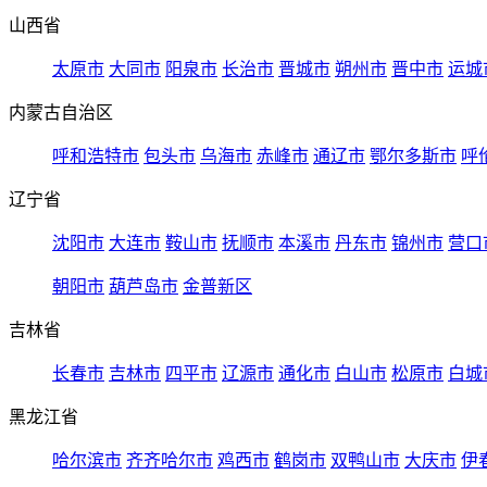
山西省
太原市
大同市
阳泉市
长治市
晋城市
朔州市
晋中市
运城
内蒙古自治区
呼和浩特市
包头市
乌海市
赤峰市
通辽市
鄂尔多斯市
呼
辽宁省
沈阳市
大连市
鞍山市
抚顺市
本溪市
丹东市
锦州市
营口
朝阳市
葫芦岛市
金普新区
吉林省
长春市
吉林市
四平市
辽源市
通化市
白山市
松原市
白城
黑龙江省
哈尔滨市
齐齐哈尔市
鸡西市
鹤岗市
双鸭山市
大庆市
伊