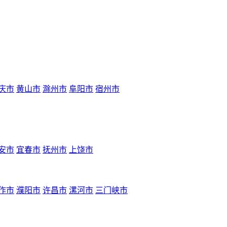
庆市
黄山市
滁州市
阜阳市
宿州市
安市
宜春市
抚州市
上饶市
作市
濮阳市
许昌市
漯河市
三门峡市