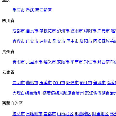
重庆市
重庆
两江新区
四川省
成都市
自贡市
攀枝花市
泸州市
德阳市
绵阳市
广元市
遂
宜宾市
广安市
达州市
雅安市
巴中市
资阳市
阿坝藏族羌
贵州省
贵阳市
六盘水市
遵义市
安顺市
毕节市
铜仁市
黔西南布
云南省
昆明市
曲靖市
玉溪市
保山市
昭通市
丽江市
普洱市
临沧
大理白族自治州
德宏傣族景颇族自治州
怒江傈僳族自治
西藏自治区
拉萨市
日喀则市
昌都市
山南地区
那曲地区
阿里地区
林