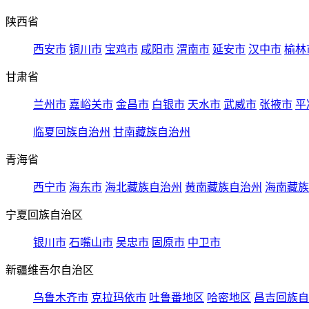
陕西省
西安市
铜川市
宝鸡市
咸阳市
渭南市
延安市
汉中市
榆林
甘肃省
兰州市
嘉峪关市
金昌市
白银市
天水市
武威市
张掖市
平
临夏回族自治州
甘南藏族自治州
青海省
西宁市
海东市
海北藏族自治州
黄南藏族自治州
海南藏族
宁夏回族自治区
银川市
石嘴山市
吴忠市
固原市
中卫市
新疆维吾尔自治区
乌鲁木齐市
克拉玛依市
吐鲁番地区
哈密地区
昌吉回族自