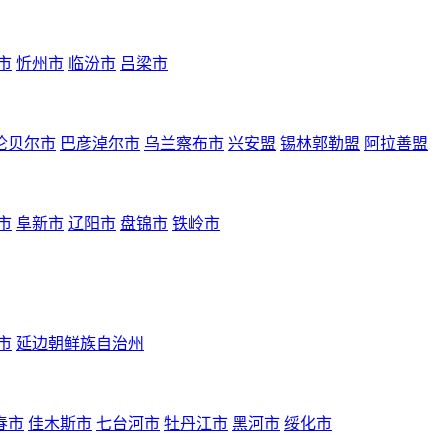
市
忻州市
临汾市
吕梁市
伦贝尔市
巴彦淖尔市
乌兰察布市
兴安盟
锡林郭勒盟
阿拉善盟
市
阜新市
辽阳市
盘锦市
铁岭市
市
延边朝鲜族自治州
春市
佳木斯市
七台河市
牡丹江市
黑河市
绥化市