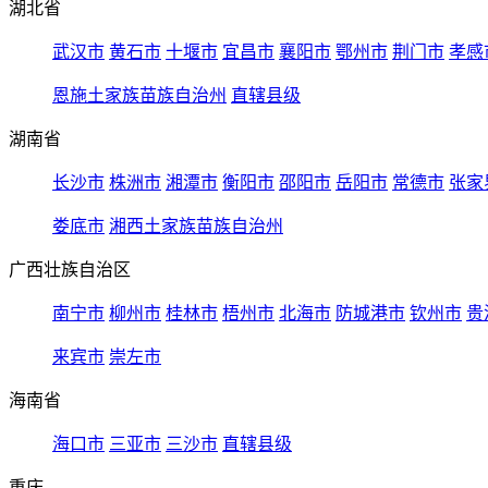
湖北省
武汉市
黄石市
十堰市
宜昌市
襄阳市
鄂州市
荆门市
孝感
恩施土家族苗族自治州
直辖县级
湖南省
长沙市
株洲市
湘潭市
衡阳市
邵阳市
岳阳市
常德市
张家
娄底市
湘西土家族苗族自治州
广西壮族自治区
南宁市
柳州市
桂林市
梧州市
北海市
防城港市
钦州市
贵
来宾市
崇左市
海南省
海口市
三亚市
三沙市
直辖县级
重庆