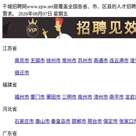
千城招聘网www.zpw.net是覆盖全国各省、市、区县的
需求。 2026年08月07日 星期五
江苏省
南京市
无锡市
徐州市
常州市
苏州市
南通市
连云港市
淮
宿迁市
福建省
福州市
厦门市
莆田市
三明市
泉州市
漳州市
南平市
龙岩
河北省
石家庄市
唐山市
秦皇岛市
邯郸市
邢台市
保定市
张家口
广东省