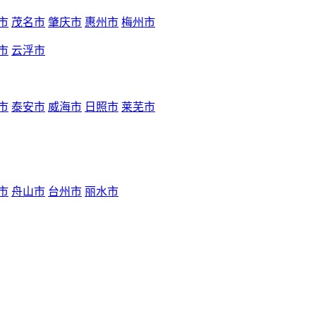
市
茂名市
肇庆市
惠州市
梅州市
市
云浮市
市
泰安市
威海市
日照市
莱芜市
市
舟山市
台州市
丽水市