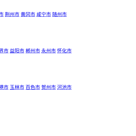
市
荆州市
黄冈市
咸宁市
随州市
界市
益阳市
郴州市
永州市
怀化市
港市
玉林市
百色市
贺州市
河池市