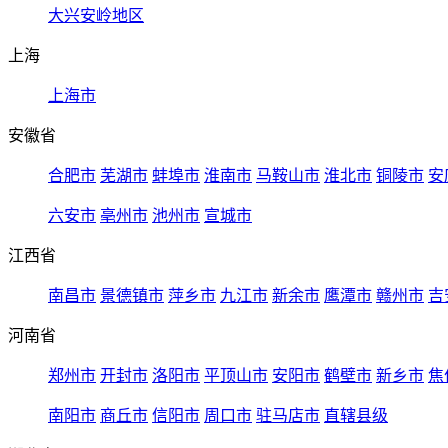
大兴安岭地区
上海
上海市
安徽省
合肥市
芜湖市
蚌埠市
淮南市
马鞍山市
淮北市
铜陵市
安
六安市
亳州市
池州市
宣城市
江西省
南昌市
景德镇市
萍乡市
九江市
新余市
鹰潭市
赣州市
吉
河南省
郑州市
开封市
洛阳市
平顶山市
安阳市
鹤壁市
新乡市
焦
南阳市
商丘市
信阳市
周口市
驻马店市
直辖县级