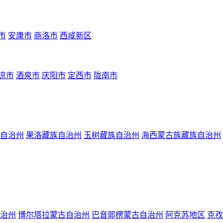
市
安康市
商洛市
西咸新区
凉市
酒泉市
庆阳市
定西市
陇南市
自治州
果洛藏族自治州
玉树藏族自治州
海西蒙古族藏族自治州
治州
博尔塔拉蒙古自治州
巴音郭楞蒙古自治州
阿克苏地区
克孜