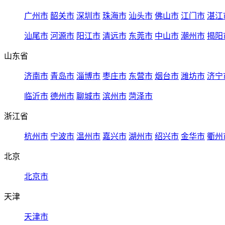
广州市
韶关市
深圳市
珠海市
汕头市
佛山市
江门市
湛江
汕尾市
河源市
阳江市
清远市
东莞市
中山市
潮州市
揭阳
山东省
济南市
青岛市
淄博市
枣庄市
东营市
烟台市
潍坊市
济宁
临沂市
德州市
聊城市
滨州市
菏泽市
浙江省
杭州市
宁波市
温州市
嘉兴市
湖州市
绍兴市
金华市
衢州
北京
北京市
天津
天津市