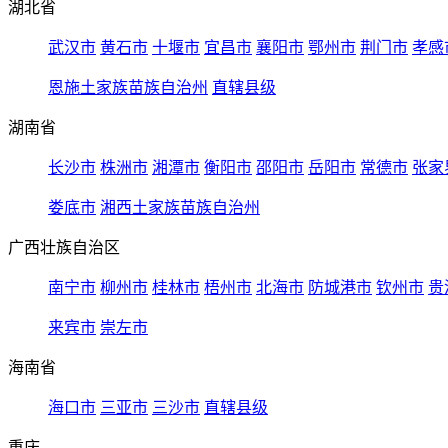
湖北省
武汉市
黄石市
十堰市
宜昌市
襄阳市
鄂州市
荆门市
孝感
恩施土家族苗族自治州
直辖县级
湖南省
长沙市
株洲市
湘潭市
衡阳市
邵阳市
岳阳市
常德市
张家
娄底市
湘西土家族苗族自治州
广西壮族自治区
南宁市
柳州市
桂林市
梧州市
北海市
防城港市
钦州市
贵
来宾市
崇左市
海南省
海口市
三亚市
三沙市
直辖县级
重庆