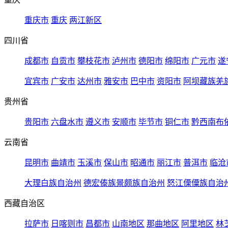
重庆市
重庆
两江新区
四川省
成都市
自贡市
攀枝花市
泸州市
德阳市
绵阳市
广元市
遂
宜宾市
广安市
达州市
雅安市
巴中市
资阳市
阿坝藏族羌
贵州省
贵阳市
六盘水市
遵义市
安顺市
毕节市
铜仁市
黔西南布
云南省
昆明市
曲靖市
玉溪市
保山市
昭通市
丽江市
普洱市
临沧
大理白族自治州
德宏傣族景颇族自治州
怒江傈僳族自治
西藏自治区
拉萨市
日喀则市
昌都市
山南地区
那曲地区
阿里地区
林