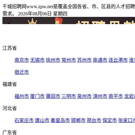
千城招聘网www.zpw.net是覆盖全国各省、市、区县的
需求。 2026年08月06日 星期四
江苏省
南京市
无锡市
徐州市
常州市
苏州市
南通市
连云港市
淮
宿迁市
福建省
福州市
厦门市
莆田市
三明市
泉州市
漳州市
南平市
龙岩
河北省
石家庄市
唐山市
秦皇岛市
邯郸市
邢台市
保定市
张家口
广东省