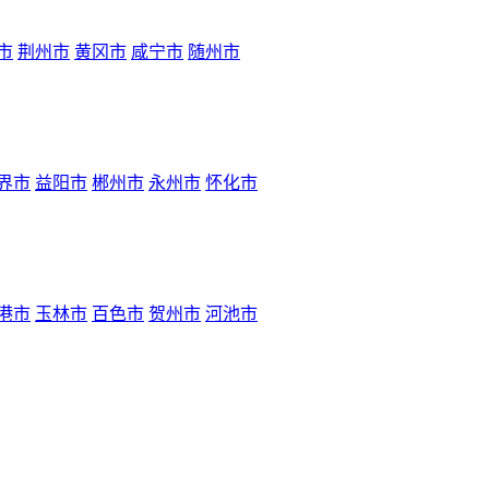
市
荆州市
黄冈市
咸宁市
随州市
界市
益阳市
郴州市
永州市
怀化市
港市
玉林市
百色市
贺州市
河池市