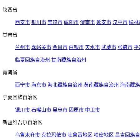
陕西省
西安市
铜川市
宝鸡市
咸阳市
渭南市
延安市
汉中市
榆林
甘肃省
兰州市
嘉峪关市
金昌市
白银市
天水市
武威市
张掖市
平
临夏回族自治州
甘南藏族自治州
青海省
西宁市
海东市
海北藏族自治州
黄南藏族自治州
海南藏族
宁夏回族自治区
银川市
石嘴山市
吴忠市
固原市
中卫市
新疆维吾尔自治区
乌鲁木齐市
克拉玛依市
吐鲁番地区
哈密地区
昌吉回族自