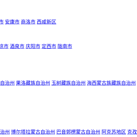
市
安康市
商洛市
西咸新区
凉市
酒泉市
庆阳市
定西市
陇南市
自治州
果洛藏族自治州
玉树藏族自治州
海西蒙古族藏族自治州
治州
博尔塔拉蒙古自治州
巴音郭楞蒙古自治州
阿克苏地区
克孜