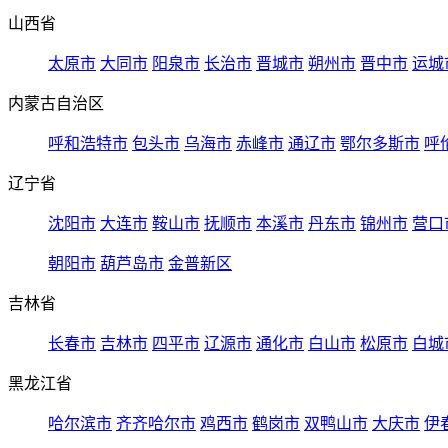
山西省
太原市
大同市
阳泉市
长治市
晋城市
朔州市
晋中市
运城
内蒙古自治区
呼和浩特市
包头市
乌海市
赤峰市
通辽市
鄂尔多斯市
呼
辽宁省
沈阳市
大连市
鞍山市
抚顺市
本溪市
丹东市
锦州市
营口
朝阳市
葫芦岛市
金普新区
吉林省
长春市
吉林市
四平市
辽源市
通化市
白山市
松原市
白城
黑龙江省
哈尔滨市
齐齐哈尔市
鸡西市
鹤岗市
双鸭山市
大庆市
伊