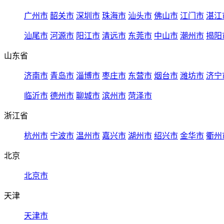
广州市
韶关市
深圳市
珠海市
汕头市
佛山市
江门市
湛江
汕尾市
河源市
阳江市
清远市
东莞市
中山市
潮州市
揭阳
山东省
济南市
青岛市
淄博市
枣庄市
东营市
烟台市
潍坊市
济宁
临沂市
德州市
聊城市
滨州市
菏泽市
浙江省
杭州市
宁波市
温州市
嘉兴市
湖州市
绍兴市
金华市
衢州
北京
北京市
天津
天津市