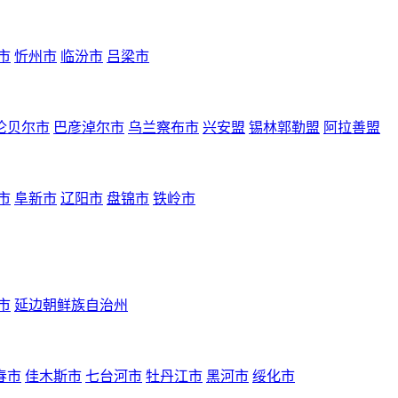
市
忻州市
临汾市
吕梁市
伦贝尔市
巴彦淖尔市
乌兰察布市
兴安盟
锡林郭勒盟
阿拉善盟
市
阜新市
辽阳市
盘锦市
铁岭市
市
延边朝鲜族自治州
春市
佳木斯市
七台河市
牡丹江市
黑河市
绥化市