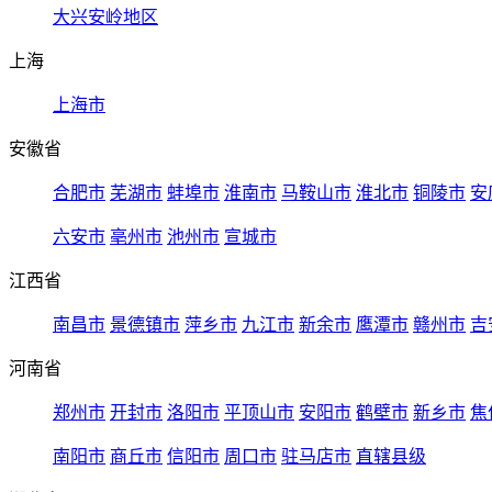
大兴安岭地区
上海
上海市
安徽省
合肥市
芜湖市
蚌埠市
淮南市
马鞍山市
淮北市
铜陵市
安
六安市
亳州市
池州市
宣城市
江西省
南昌市
景德镇市
萍乡市
九江市
新余市
鹰潭市
赣州市
吉
河南省
郑州市
开封市
洛阳市
平顶山市
安阳市
鹤壁市
新乡市
焦
南阳市
商丘市
信阳市
周口市
驻马店市
直辖县级