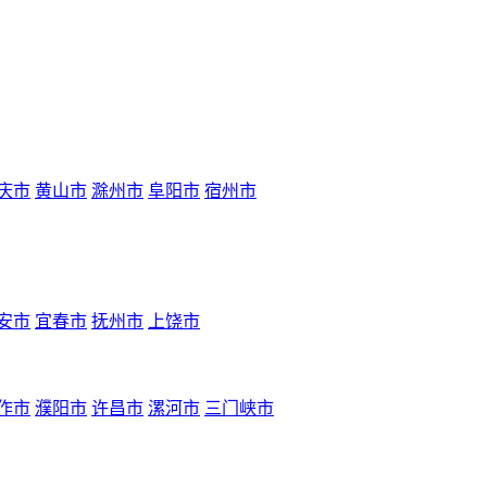
庆市
黄山市
滁州市
阜阳市
宿州市
安市
宜春市
抚州市
上饶市
作市
濮阳市
许昌市
漯河市
三门峡市