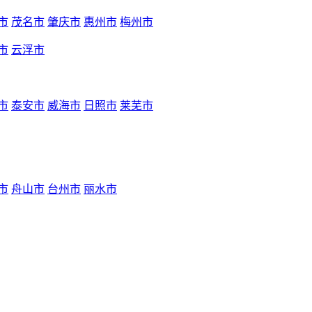
市
茂名市
肇庆市
惠州市
梅州市
市
云浮市
市
泰安市
威海市
日照市
莱芜市
市
舟山市
台州市
丽水市