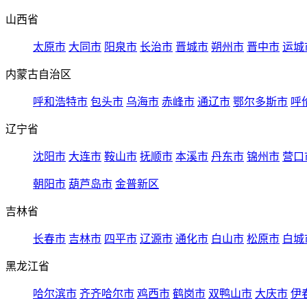
山西省
太原市
大同市
阳泉市
长治市
晋城市
朔州市
晋中市
运城
内蒙古自治区
呼和浩特市
包头市
乌海市
赤峰市
通辽市
鄂尔多斯市
呼
辽宁省
沈阳市
大连市
鞍山市
抚顺市
本溪市
丹东市
锦州市
营口
朝阳市
葫芦岛市
金普新区
吉林省
长春市
吉林市
四平市
辽源市
通化市
白山市
松原市
白城
黑龙江省
哈尔滨市
齐齐哈尔市
鸡西市
鹤岗市
双鸭山市
大庆市
伊