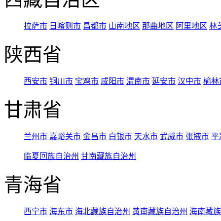
拉萨市
日喀则市
昌都市
山南地区
那曲地区
阿里地区
林
陕西省
西安市
铜川市
宝鸡市
咸阳市
渭南市
延安市
汉中市
榆林
甘肃省
兰州市
嘉峪关市
金昌市
白银市
天水市
武威市
张掖市
平
临夏回族自治州
甘南藏族自治州
青海省
西宁市
海东市
海北藏族自治州
黄南藏族自治州
海南藏族