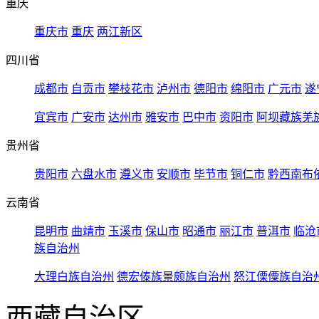
重庆
重庆市
重庆
两江新区
四川省
成都市
自贡市
攀枝花市
泸州市
德阳市
绵阳市
广元市
遂
宜宾市
广安市
达州市
雅安市
巴中市
资阳市
阿坝藏族羌
贵州省
贵阳市
六盘水市
遵义市
安顺市
毕节市
铜仁市
黔西南布
云南省
昆明市
曲靖市
玉溪市
保山市
昭通市
丽江市
普洱市
临沧
族自治州
大理白族自治州
德宏傣族景颇族自治州
怒江傈僳族自治
西藏自治区