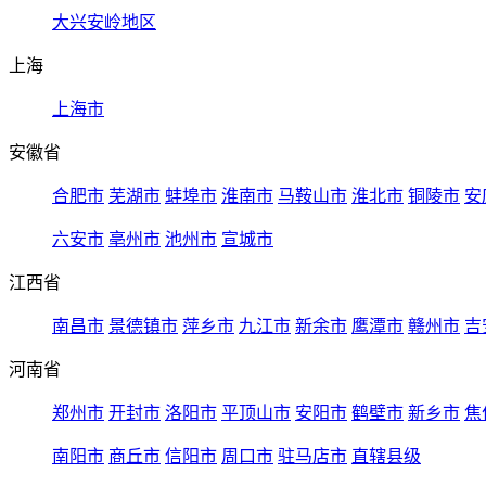
大兴安岭地区
上海
上海市
安徽省
合肥市
芜湖市
蚌埠市
淮南市
马鞍山市
淮北市
铜陵市
安
六安市
亳州市
池州市
宣城市
江西省
南昌市
景德镇市
萍乡市
九江市
新余市
鹰潭市
赣州市
吉
河南省
郑州市
开封市
洛阳市
平顶山市
安阳市
鹤壁市
新乡市
焦
南阳市
商丘市
信阳市
周口市
驻马店市
直辖县级