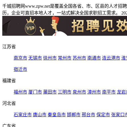
千城招聘网www.zpw.net是覆盖全国各省、市、区县的人
历，企业可直招本地人才，一站式解决全国求职招工需求。 2026
江苏省
南京市
无锡市
徐州市
常州市
苏州市
南通市
连云港市
淮
宿迁市
福建省
福州市
厦门市
莆田市
三明市
泉州市
漳州市
南平市
龙岩
河北省
石家庄市
唐山市
秦皇岛市
邯郸市
邢台市
保定市
张家口
广东省