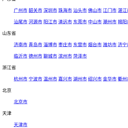
广州市
韶关市
深圳市
珠海市
汕头市
佛山市
江门市
湛江
汕尾市
河源市
阳江市
清远市
东莞市
中山市
潮州市
揭阳
山东省
济南市
青岛市
淄博市
枣庄市
东营市
烟台市
潍坊市
济宁
临沂市
德州市
聊城市
滨州市
菏泽市
浙江省
杭州市
宁波市
温州市
嘉兴市
湖州市
绍兴市
金华市
衢州
北京
北京市
天津
天津市