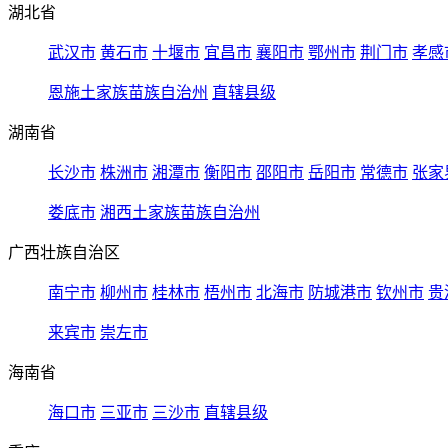
湖北省
武汉市
黄石市
十堰市
宜昌市
襄阳市
鄂州市
荆门市
孝感
恩施土家族苗族自治州
直辖县级
湖南省
长沙市
株洲市
湘潭市
衡阳市
邵阳市
岳阳市
常德市
张家
娄底市
湘西土家族苗族自治州
广西壮族自治区
南宁市
柳州市
桂林市
梧州市
北海市
防城港市
钦州市
贵
来宾市
崇左市
海南省
海口市
三亚市
三沙市
直辖县级