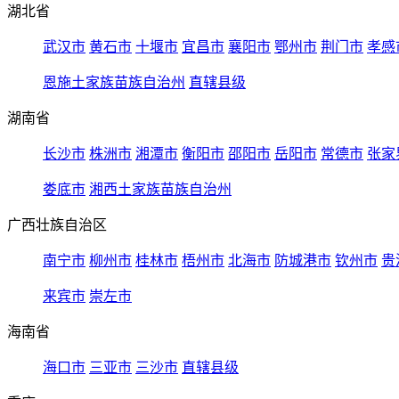
湖北省
武汉市
黄石市
十堰市
宜昌市
襄阳市
鄂州市
荆门市
孝感
恩施土家族苗族自治州
直辖县级
湖南省
长沙市
株洲市
湘潭市
衡阳市
邵阳市
岳阳市
常德市
张家
娄底市
湘西土家族苗族自治州
广西壮族自治区
南宁市
柳州市
桂林市
梧州市
北海市
防城港市
钦州市
贵
来宾市
崇左市
海南省
海口市
三亚市
三沙市
直辖县级