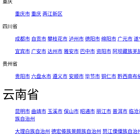
重庆
重庆市
重庆
两江新区
四川省
成都市
自贡市
攀枝花市
泸州市
德阳市
绵阳市
广元市
遂
宜宾市
广安市
达州市
雅安市
巴中市
资阳市
阿坝藏族羌
贵州省
贵阳市
六盘水市
遵义市
安顺市
毕节市
铜仁市
黔西南布
云南省
昆明市
曲靖市
玉溪市
保山市
昭通市
丽江市
普洱市
临沧
族自治州
大理白族自治州
德宏傣族景颇族自治州
怒江傈僳族自治