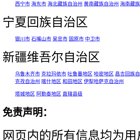
西宁市
海东市
海北藏族自治州
黄南藏族自治州
海南藏族
宁夏回族自治区
银川市
石嘴山市
吴忠市
固原市
中卫市
新疆维吾尔自治区
乌鲁木齐市
克拉玛依市
吐鲁番地区
哈密地区
昌吉回族自
克孜自治州
喀什地区
和田地区
伊犁哈萨克自治州
塔城地区
阿勒泰地区
直辖县级
免责声明：
网页内的所有信息均为用