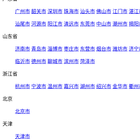
广州市
韶关市
深圳市
珠海市
汕头市
佛山市
江门市
湛江
汕尾市
河源市
阳江市
清远市
东莞市
中山市
潮州市
揭阳
山东省
济南市
青岛市
淄博市
枣庄市
东营市
烟台市
潍坊市
济宁
临沂市
德州市
聊城市
滨州市
菏泽市
浙江省
杭州市
宁波市
温州市
嘉兴市
湖州市
绍兴市
金华市
衢州
北京
北京市
天津
天津市