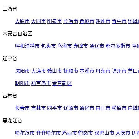
山西省
太原市
大同市
阳泉市
长治市
晋城市
朔州市
晋中市
运城
内蒙古自治区
呼和浩特市
包头市
乌海市
赤峰市
通辽市
鄂尔多斯市
呼
辽宁省
沈阳市
大连市
鞍山市
抚顺市
本溪市
丹东市
锦州市
营口
朝阳市
葫芦岛市
金普新区
吉林省
长春市
吉林市
四平市
辽源市
通化市
白山市
松原市
白城
黑龙江省
哈尔滨市
齐齐哈尔市
鸡西市
鹤岗市
双鸭山市
大庆市
伊