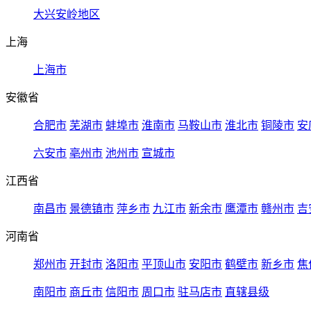
大兴安岭地区
上海
上海市
安徽省
合肥市
芜湖市
蚌埠市
淮南市
马鞍山市
淮北市
铜陵市
安
六安市
亳州市
池州市
宣城市
江西省
南昌市
景德镇市
萍乡市
九江市
新余市
鹰潭市
赣州市
吉
河南省
郑州市
开封市
洛阳市
平顶山市
安阳市
鹤壁市
新乡市
焦
南阳市
商丘市
信阳市
周口市
驻马店市
直辖县级