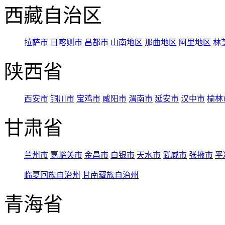
西藏自治区
拉萨市
日喀则市
昌都市
山南地区
那曲地区
阿里地区
林
陕西省
西安市
铜川市
宝鸡市
咸阳市
渭南市
延安市
汉中市
榆林
甘肃省
兰州市
嘉峪关市
金昌市
白银市
天水市
武威市
张掖市
平
临夏回族自治州
甘南藏族自治州
青海省