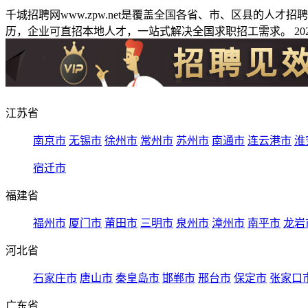
千城招聘网www.zpw.net是覆盖全国各省、市、区县的人
历，企业可直招本地人才，一站式解决全国求职招工需求。 2026
江苏省
南京市
无锡市
徐州市
常州市
苏州市
南通市
连云港市
淮
宿迁市
福建省
福州市
厦门市
莆田市
三明市
泉州市
漳州市
南平市
龙岩
河北省
石家庄市
唐山市
秦皇岛市
邯郸市
邢台市
保定市
张家口
广东省