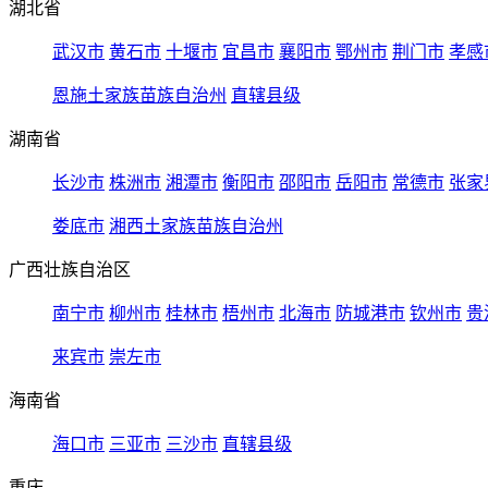
湖北省
武汉市
黄石市
十堰市
宜昌市
襄阳市
鄂州市
荆门市
孝感
恩施土家族苗族自治州
直辖县级
湖南省
长沙市
株洲市
湘潭市
衡阳市
邵阳市
岳阳市
常德市
张家
娄底市
湘西土家族苗族自治州
广西壮族自治区
南宁市
柳州市
桂林市
梧州市
北海市
防城港市
钦州市
贵
来宾市
崇左市
海南省
海口市
三亚市
三沙市
直辖县级
重庆