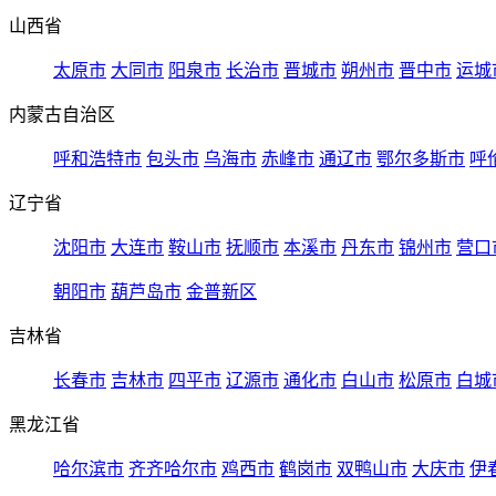
山西省
太原市
大同市
阳泉市
长治市
晋城市
朔州市
晋中市
运城
内蒙古自治区
呼和浩特市
包头市
乌海市
赤峰市
通辽市
鄂尔多斯市
呼
辽宁省
沈阳市
大连市
鞍山市
抚顺市
本溪市
丹东市
锦州市
营口
朝阳市
葫芦岛市
金普新区
吉林省
长春市
吉林市
四平市
辽源市
通化市
白山市
松原市
白城
黑龙江省
哈尔滨市
齐齐哈尔市
鸡西市
鹤岗市
双鸭山市
大庆市
伊