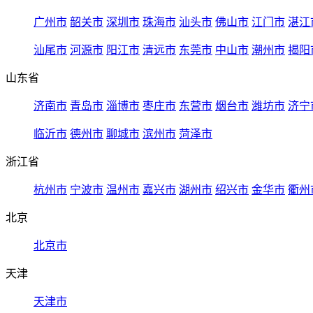
广州市
韶关市
深圳市
珠海市
汕头市
佛山市
江门市
湛江
汕尾市
河源市
阳江市
清远市
东莞市
中山市
潮州市
揭阳
山东省
济南市
青岛市
淄博市
枣庄市
东营市
烟台市
潍坊市
济宁
临沂市
德州市
聊城市
滨州市
菏泽市
浙江省
杭州市
宁波市
温州市
嘉兴市
湖州市
绍兴市
金华市
衢州
北京
北京市
天津
天津市