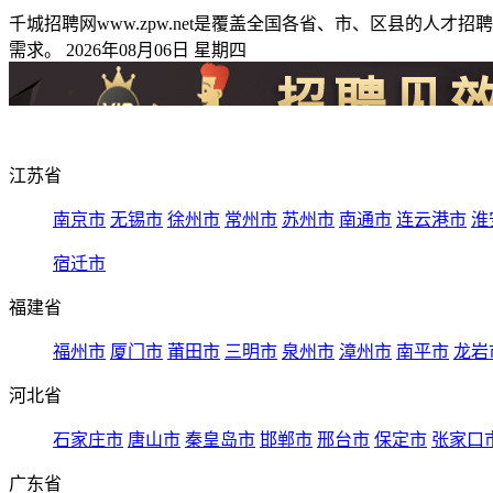
千城招聘网www.zpw.net是覆盖全国各省、市、区县的
需求。 2026年08月06日 星期四
江苏省
南京市
无锡市
徐州市
常州市
苏州市
南通市
连云港市
淮
宿迁市
福建省
福州市
厦门市
莆田市
三明市
泉州市
漳州市
南平市
龙岩
河北省
石家庄市
唐山市
秦皇岛市
邯郸市
邢台市
保定市
张家口
广东省