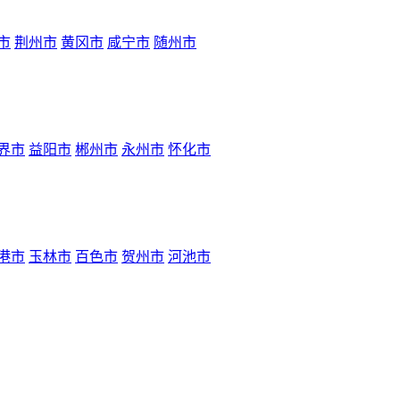
市
荆州市
黄冈市
咸宁市
随州市
界市
益阳市
郴州市
永州市
怀化市
港市
玉林市
百色市
贺州市
河池市