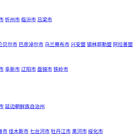
市
忻州市
临汾市
吕梁市
伦贝尔市
巴彦淖尔市
乌兰察布市
兴安盟
锡林郭勒盟
阿拉善盟
市
阜新市
辽阳市
盘锦市
铁岭市
市
延边朝鲜族自治州
春市
佳木斯市
七台河市
牡丹江市
黑河市
绥化市