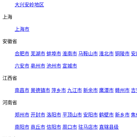
大兴安岭地区
上海
上海市
安徽省
合肥市
芜湖市
蚌埠市
淮南市
马鞍山市
淮北市
铜陵市
安
六安市
亳州市
池州市
宣城市
江西省
南昌市
景德镇市
萍乡市
九江市
新余市
鹰潭市
赣州市
吉
河南省
郑州市
开封市
洛阳市
平顶山市
安阳市
鹤壁市
新乡市
焦
南阳市
商丘市
信阳市
周口市
驻马店市
直辖县级