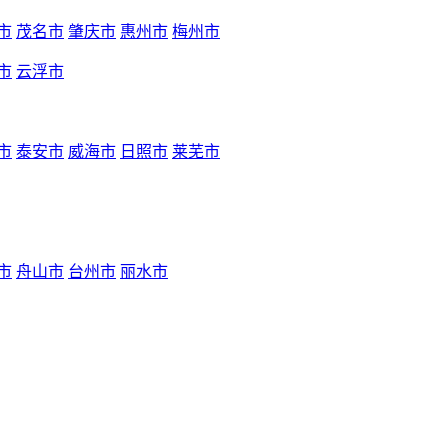
市
茂名市
肇庆市
惠州市
梅州市
市
云浮市
市
泰安市
威海市
日照市
莱芜市
市
舟山市
台州市
丽水市