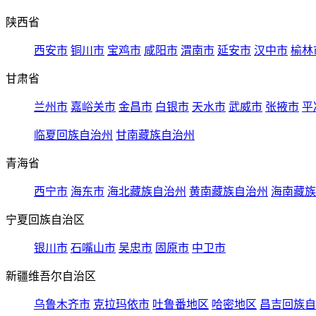
陕西省
西安市
铜川市
宝鸡市
咸阳市
渭南市
延安市
汉中市
榆林
甘肃省
兰州市
嘉峪关市
金昌市
白银市
天水市
武威市
张掖市
平
临夏回族自治州
甘南藏族自治州
青海省
西宁市
海东市
海北藏族自治州
黄南藏族自治州
海南藏族
宁夏回族自治区
银川市
石嘴山市
吴忠市
固原市
中卫市
新疆维吾尔自治区
乌鲁木齐市
克拉玛依市
吐鲁番地区
哈密地区
昌吉回族自