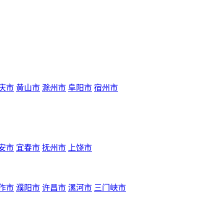
庆市
黄山市
滁州市
阜阳市
宿州市
安市
宜春市
抚州市
上饶市
作市
濮阳市
许昌市
漯河市
三门峡市