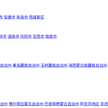
市
安康市
商洛市
西咸新区
凉市
酒泉市
庆阳市
定西市
陇南市
自治州
果洛藏族自治州
玉树藏族自治州
海西蒙古族藏族自治州
治州
博尔塔拉蒙古自治州
巴音郭楞蒙古自治州
阿克苏地区
克孜