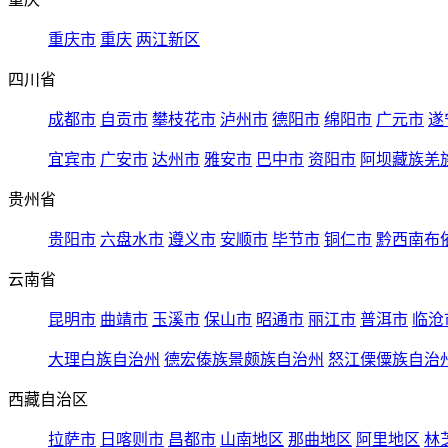
重庆市
重庆
两江新区
四川省
成都市
自贡市
攀枝花市
泸州市
德阳市
绵阳市
广元市
遂
宜宾市
广安市
达州市
雅安市
巴中市
资阳市
阿坝藏族羌
贵州省
贵阳市
六盘水市
遵义市
安顺市
毕节市
铜仁市
黔西南布
云南省
昆明市
曲靖市
玉溪市
保山市
昭通市
丽江市
普洱市
临沧
大理白族自治州
德宏傣族景颇族自治州
怒江傈僳族自治
西藏自治区
拉萨市
日喀则市
昌都市
山南地区
那曲地区
阿里地区
林