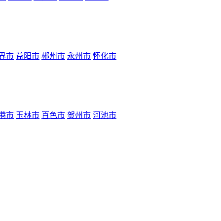
界市
益阳市
郴州市
永州市
怀化市
港市
玉林市
百色市
贺州市
河池市