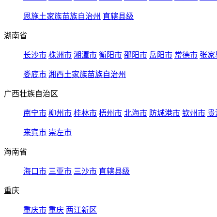
恩施土家族苗族自治州
直辖县级
湖南省
长沙市
株洲市
湘潭市
衡阳市
邵阳市
岳阳市
常德市
张家
娄底市
湘西土家族苗族自治州
广西壮族自治区
南宁市
柳州市
桂林市
梧州市
北海市
防城港市
钦州市
贵
来宾市
崇左市
海南省
海口市
三亚市
三沙市
直辖县级
重庆
重庆市
重庆
两江新区