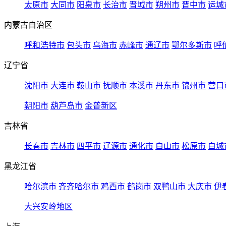
太原市
大同市
阳泉市
长治市
晋城市
朔州市
晋中市
运城
内蒙古自治区
呼和浩特市
包头市
乌海市
赤峰市
通辽市
鄂尔多斯市
呼
辽宁省
沈阳市
大连市
鞍山市
抚顺市
本溪市
丹东市
锦州市
营口
朝阳市
葫芦岛市
金普新区
吉林省
长春市
吉林市
四平市
辽源市
通化市
白山市
松原市
白城
黑龙江省
哈尔滨市
齐齐哈尔市
鸡西市
鹤岗市
双鸭山市
大庆市
伊
大兴安岭地区