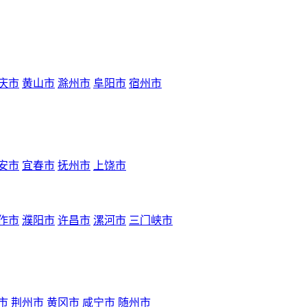
庆市
黄山市
滁州市
阜阳市
宿州市
安市
宜春市
抚州市
上饶市
作市
濮阳市
许昌市
漯河市
三门峡市
市
荆州市
黄冈市
咸宁市
随州市