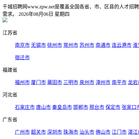
千城招聘网www.zpw.net是覆盖全国各省、市、区县的
需求。 2026年08月06日 星期四
江苏省
南京市
无锡市
徐州市
常州市
苏州市
南通市
连云港市
淮
宿迁市
福建省
福州市
厦门市
莆田市
三明市
泉州市
漳州市
南平市
龙岩
河北省
石家庄市
唐山市
秦皇岛市
邯郸市
邢台市
保定市
张家口
广东省
广州市
韶关市
深圳市
珠海市
汕头市
佛山市
江门市
湛江