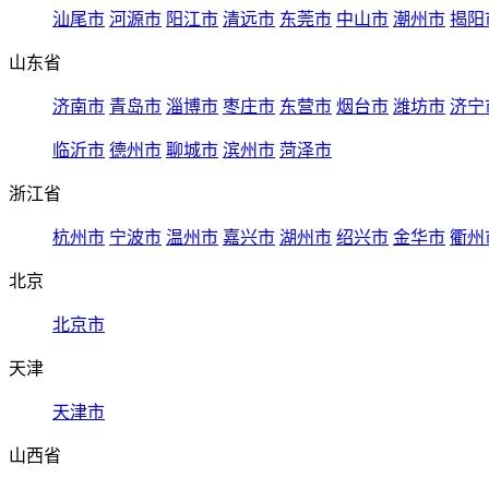
汕尾市
河源市
阳江市
清远市
东莞市
中山市
潮州市
揭阳
山东省
济南市
青岛市
淄博市
枣庄市
东营市
烟台市
潍坊市
济宁
临沂市
德州市
聊城市
滨州市
菏泽市
浙江省
杭州市
宁波市
温州市
嘉兴市
湖州市
绍兴市
金华市
衢州
北京
北京市
天津
天津市
山西省