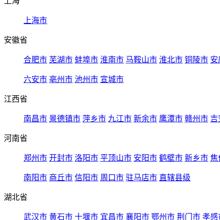
上海
上海市
安徽省
合肥市
芜湖市
蚌埠市
淮南市
马鞍山市
淮北市
铜陵市
安
六安市
亳州市
池州市
宣城市
江西省
南昌市
景德镇市
萍乡市
九江市
新余市
鹰潭市
赣州市
吉
河南省
郑州市
开封市
洛阳市
平顶山市
安阳市
鹤壁市
新乡市
焦
南阳市
商丘市
信阳市
周口市
驻马店市
直辖县级
湖北省
武汉市
黄石市
十堰市
宜昌市
襄阳市
鄂州市
荆门市
孝感