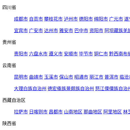
四川省
成都市
自贡市
攀枝花市
泸州市
德阳市
绵阳市
广元市
遂
宜宾市
广安市
达州市
雅安市
巴中市
资阳市
阿坝藏族羌
贵州省
贵阳市
六盘水市
遵义市
安顺市
毕节市
铜仁市
黔西南布
云南省
昆明市
曲靖市
玉溪市
保山市
昭通市
丽江市
普洱市
临沧
大理白族自治州
德宏傣族景颇族自治州
怒江傈僳族自治
西藏自治区
拉萨市
日喀则市
昌都市
山南地区
那曲地区
阿里地区
林
陕西省