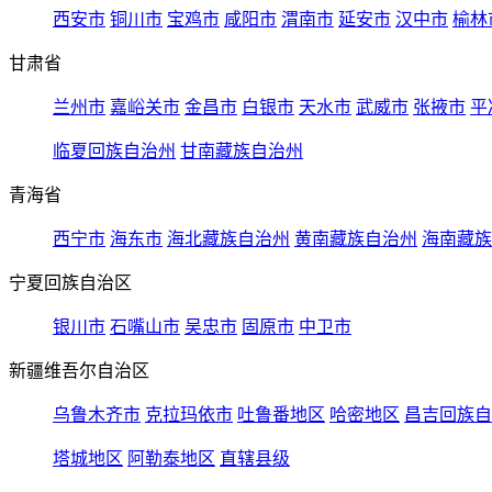
西安市
铜川市
宝鸡市
咸阳市
渭南市
延安市
汉中市
榆林
甘肃省
兰州市
嘉峪关市
金昌市
白银市
天水市
武威市
张掖市
平
临夏回族自治州
甘南藏族自治州
青海省
西宁市
海东市
海北藏族自治州
黄南藏族自治州
海南藏族
宁夏回族自治区
银川市
石嘴山市
吴忠市
固原市
中卫市
新疆维吾尔自治区
乌鲁木齐市
克拉玛依市
吐鲁番地区
哈密地区
昌吉回族自
塔城地区
阿勒泰地区
直辖县级