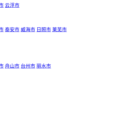
市
云浮市
市
泰安市
威海市
日照市
莱芜市
市
舟山市
台州市
丽水市