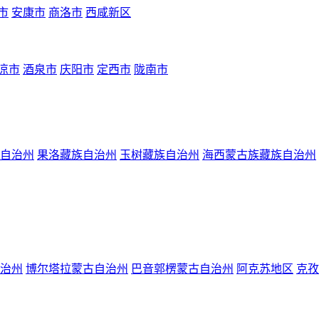
市
安康市
商洛市
西咸新区
凉市
酒泉市
庆阳市
定西市
陇南市
自治州
果洛藏族自治州
玉树藏族自治州
海西蒙古族藏族自治州
治州
博尔塔拉蒙古自治州
巴音郭楞蒙古自治州
阿克苏地区
克孜