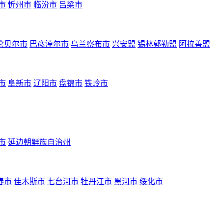
市
忻州市
临汾市
吕梁市
伦贝尔市
巴彦淖尔市
乌兰察布市
兴安盟
锡林郭勒盟
阿拉善盟
市
阜新市
辽阳市
盘锦市
铁岭市
市
延边朝鲜族自治州
春市
佳木斯市
七台河市
牡丹江市
黑河市
绥化市