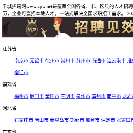
千城招聘网www.zpw.net是覆盖全国各省、市、区县的人
历，企业可直招本地人才，一站式解决全国求职招工需求。 2026
江苏省
南京市
无锡市
徐州市
常州市
苏州市
南通市
连云港市
淮
宿迁市
福建省
福州市
厦门市
莆田市
三明市
泉州市
漳州市
南平市
龙岩
河北省
石家庄市
唐山市
秦皇岛市
邯郸市
邢台市
保定市
张家口
广东省