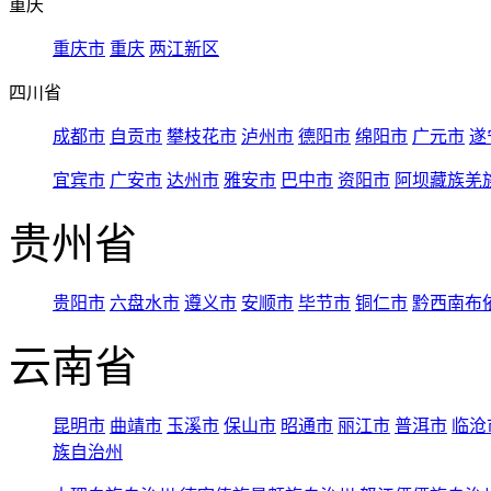
重庆
重庆市
重庆
两江新区
四川省
成都市
自贡市
攀枝花市
泸州市
德阳市
绵阳市
广元市
遂
宜宾市
广安市
达州市
雅安市
巴中市
资阳市
阿坝藏族羌
贵州省
贵阳市
六盘水市
遵义市
安顺市
毕节市
铜仁市
黔西南布
云南省
昆明市
曲靖市
玉溪市
保山市
昭通市
丽江市
普洱市
临沧
族自治州