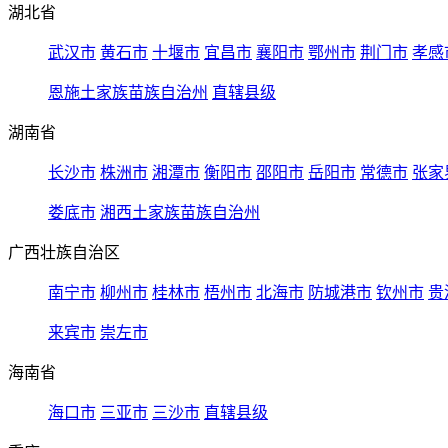
湖北省
武汉市
黄石市
十堰市
宜昌市
襄阳市
鄂州市
荆门市
孝感
恩施土家族苗族自治州
直辖县级
湖南省
长沙市
株洲市
湘潭市
衡阳市
邵阳市
岳阳市
常德市
张家
娄底市
湘西土家族苗族自治州
广西壮族自治区
南宁市
柳州市
桂林市
梧州市
北海市
防城港市
钦州市
贵
来宾市
崇左市
海南省
海口市
三亚市
三沙市
直辖县级