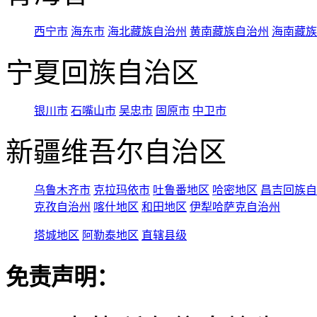
西宁市
海东市
海北藏族自治州
黄南藏族自治州
海南藏族
宁夏回族自治区
银川市
石嘴山市
吴忠市
固原市
中卫市
新疆维吾尔自治区
乌鲁木齐市
克拉玛依市
吐鲁番地区
哈密地区
昌吉回族自
克孜自治州
喀什地区
和田地区
伊犁哈萨克自治州
塔城地区
阿勒泰地区
直辖县级
免责声明：