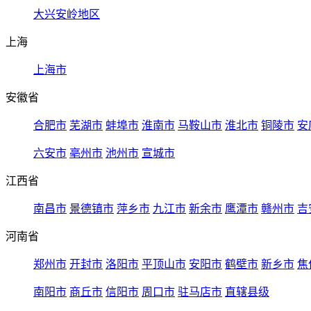
大兴安岭地区
上海
上海市
安徽省
合肥市
芜湖市
蚌埠市
淮南市
马鞍山市
淮北市
铜陵市
安
六安市
亳州市
池州市
宣城市
江西省
南昌市
景德镇市
萍乡市
九江市
新余市
鹰潭市
赣州市
吉
河南省
郑州市
开封市
洛阳市
平顶山市
安阳市
鹤壁市
新乡市
焦
南阳市
商丘市
信阳市
周口市
驻马店市
直辖县级