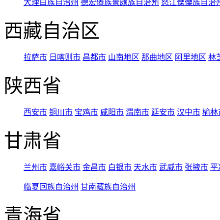
大理白族自治州
德宏傣族景颇族自治州
怒江傈僳族自治
西藏自治区
拉萨市
日喀则市
昌都市
山南地区
那曲地区
阿里地区
林
陕西省
西安市
铜川市
宝鸡市
咸阳市
渭南市
延安市
汉中市
榆林
甘肃省
兰州市
嘉峪关市
金昌市
白银市
天水市
武威市
张掖市
平
临夏回族自治州
甘南藏族自治州
青海省