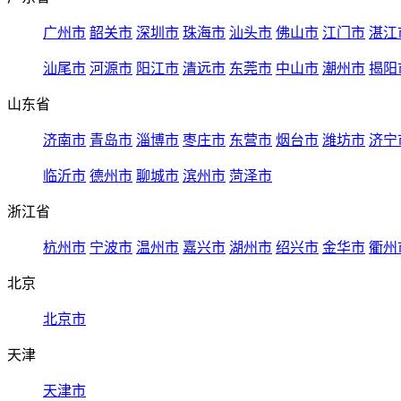
广州市
韶关市
深圳市
珠海市
汕头市
佛山市
江门市
湛江
汕尾市
河源市
阳江市
清远市
东莞市
中山市
潮州市
揭阳
山东省
济南市
青岛市
淄博市
枣庄市
东营市
烟台市
潍坊市
济宁
临沂市
德州市
聊城市
滨州市
菏泽市
浙江省
杭州市
宁波市
温州市
嘉兴市
湖州市
绍兴市
金华市
衢州
北京
北京市
天津
天津市