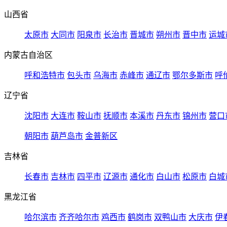
山西省
太原市
大同市
阳泉市
长治市
晋城市
朔州市
晋中市
运城
内蒙古自治区
呼和浩特市
包头市
乌海市
赤峰市
通辽市
鄂尔多斯市
呼
辽宁省
沈阳市
大连市
鞍山市
抚顺市
本溪市
丹东市
锦州市
营口
朝阳市
葫芦岛市
金普新区
吉林省
长春市
吉林市
四平市
辽源市
通化市
白山市
松原市
白城
黑龙江省
哈尔滨市
齐齐哈尔市
鸡西市
鹤岗市
双鸭山市
大庆市
伊