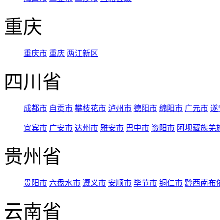
重庆
重庆市
重庆
两江新区
四川省
成都市
自贡市
攀枝花市
泸州市
德阳市
绵阳市
广元市
遂
宜宾市
广安市
达州市
雅安市
巴中市
资阳市
阿坝藏族羌
贵州省
贵阳市
六盘水市
遵义市
安顺市
毕节市
铜仁市
黔西南布
云南省