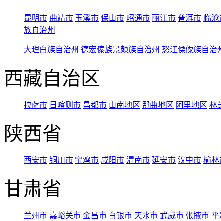
昆明市
曲靖市
玉溪市
保山市
昭通市
丽江市
普洱市
临沧
族自治州
大理白族自治州
德宏傣族景颇族自治州
怒江傈僳族自治
西藏自治区
拉萨市
日喀则市
昌都市
山南地区
那曲地区
阿里地区
林
陕西省
西安市
铜川市
宝鸡市
咸阳市
渭南市
延安市
汉中市
榆林
甘肃省
兰州市
嘉峪关市
金昌市
白银市
天水市
武威市
张掖市
平