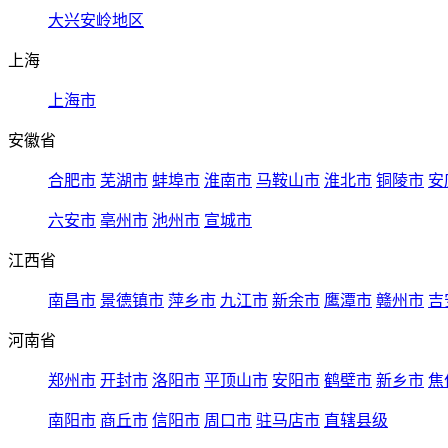
大兴安岭地区
上海
上海市
安徽省
合肥市
芜湖市
蚌埠市
淮南市
马鞍山市
淮北市
铜陵市
安
六安市
亳州市
池州市
宣城市
江西省
南昌市
景德镇市
萍乡市
九江市
新余市
鹰潭市
赣州市
吉
河南省
郑州市
开封市
洛阳市
平顶山市
安阳市
鹤壁市
新乡市
焦
南阳市
商丘市
信阳市
周口市
驻马店市
直辖县级