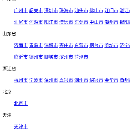
广州市
韶关市
深圳市
珠海市
汕头市
佛山市
江门市
湛江
汕尾市
河源市
阳江市
清远市
东莞市
中山市
潮州市
揭阳
山东省
济南市
青岛市
淄博市
枣庄市
东营市
烟台市
潍坊市
济宁
临沂市
德州市
聊城市
滨州市
菏泽市
浙江省
杭州市
宁波市
温州市
嘉兴市
湖州市
绍兴市
金华市
衢州
北京
北京市
天津
天津市