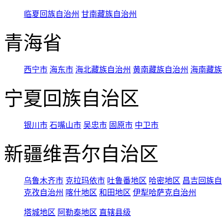
临夏回族自治州
甘南藏族自治州
青海省
西宁市
海东市
海北藏族自治州
黄南藏族自治州
海南藏族
宁夏回族自治区
银川市
石嘴山市
吴忠市
固原市
中卫市
新疆维吾尔自治区
乌鲁木齐市
克拉玛依市
吐鲁番地区
哈密地区
昌吉回族自
克孜自治州
喀什地区
和田地区
伊犁哈萨克自治州
塔城地区
阿勒泰地区
直辖县级