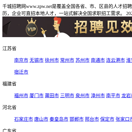
千城招聘网www.zpw.net是覆盖全国各省、市、区县的人
历，企业可直招本地人才，一站式解决全国求职招工需求。 2026
江苏省
南京市
无锡市
徐州市
常州市
苏州市
南通市
连云港市
淮
宿迁市
福建省
福州市
厦门市
莆田市
三明市
泉州市
漳州市
南平市
龙岩
河北省
石家庄市
唐山市
秦皇岛市
邯郸市
邢台市
保定市
张家口
广东省