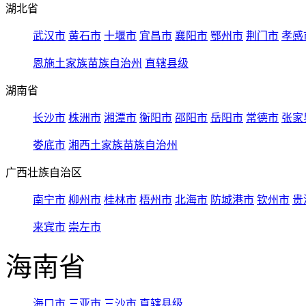
湖北省
武汉市
黄石市
十堰市
宜昌市
襄阳市
鄂州市
荆门市
孝感
恩施土家族苗族自治州
直辖县级
湖南省
长沙市
株洲市
湘潭市
衡阳市
邵阳市
岳阳市
常德市
张家
娄底市
湘西土家族苗族自治州
广西壮族自治区
南宁市
柳州市
桂林市
梧州市
北海市
防城港市
钦州市
贵
来宾市
崇左市
海南省
海口市
三亚市
三沙市
直辖县级