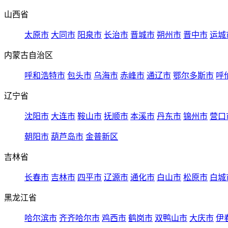
山西省
太原市
大同市
阳泉市
长治市
晋城市
朔州市
晋中市
运城
内蒙古自治区
呼和浩特市
包头市
乌海市
赤峰市
通辽市
鄂尔多斯市
呼
辽宁省
沈阳市
大连市
鞍山市
抚顺市
本溪市
丹东市
锦州市
营口
朝阳市
葫芦岛市
金普新区
吉林省
长春市
吉林市
四平市
辽源市
通化市
白山市
松原市
白城
黑龙江省
哈尔滨市
齐齐哈尔市
鸡西市
鹤岗市
双鸭山市
大庆市
伊