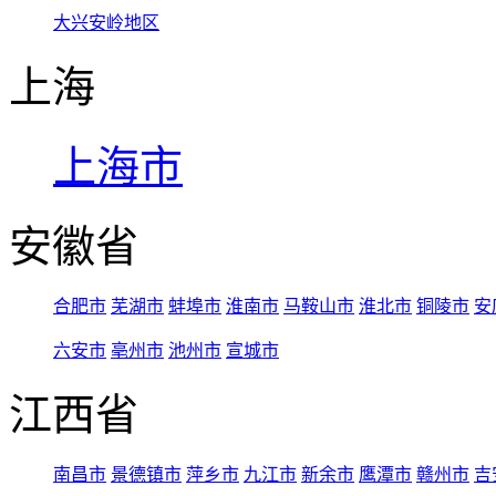
大兴安岭地区
上海
上海市
安徽省
合肥市
芜湖市
蚌埠市
淮南市
马鞍山市
淮北市
铜陵市
安
六安市
亳州市
池州市
宣城市
江西省
南昌市
景德镇市
萍乡市
九江市
新余市
鹰潭市
赣州市
吉