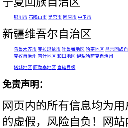
宁夏回族自治区
银川市
石嘴山市
吴忠市
固原市
中卫市
新疆维吾尔自治区
乌鲁木齐市
克拉玛依市
吐鲁番地区
哈密地区
昌吉回族自
克孜自治州
喀什地区
和田地区
伊犁哈萨克自治州
塔城地区
阿勒泰地区
直辖县级
免责声明：
网页内的所有信息均为用
的虚假，风险自负！网站