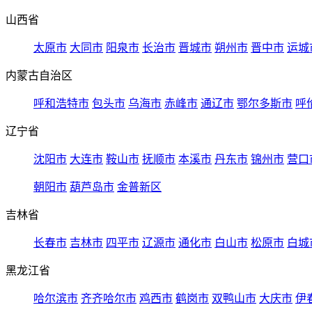
山西省
太原市
大同市
阳泉市
长治市
晋城市
朔州市
晋中市
运城
内蒙古自治区
呼和浩特市
包头市
乌海市
赤峰市
通辽市
鄂尔多斯市
呼
辽宁省
沈阳市
大连市
鞍山市
抚顺市
本溪市
丹东市
锦州市
营口
朝阳市
葫芦岛市
金普新区
吉林省
长春市
吉林市
四平市
辽源市
通化市
白山市
松原市
白城
黑龙江省
哈尔滨市
齐齐哈尔市
鸡西市
鹤岗市
双鸭山市
大庆市
伊