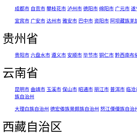
成都市
自贡市
攀枝花市
泸州市
德阳市
绵阳市
广元市
遂
宜宾市
广安市
达州市
雅安市
巴中市
资阳市
阿坝藏族羌
贵州省
贵阳市
六盘水市
遵义市
安顺市
毕节市
铜仁市
黔西南布
云南省
昆明市
曲靖市
玉溪市
保山市
昭通市
丽江市
普洱市
临沧
族自治州
大理白族自治州
德宏傣族景颇族自治州
怒江傈僳族自治
西藏自治区