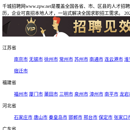
千城招聘网www.zpw.net是覆盖全国各省、市、区县的人
历，企业可直招本地人才，一站式解决全国求职招工需求。 2026
江苏省
南京市
无锡市
徐州市
常州市
苏州市
南通市
连云港市
淮
宿迁市
福建省
福州市
厦门市
莆田市
三明市
泉州市
漳州市
南平市
龙岩
河北省
石家庄市
唐山市
秦皇岛市
邯郸市
邢台市
保定市
张家口
广东省