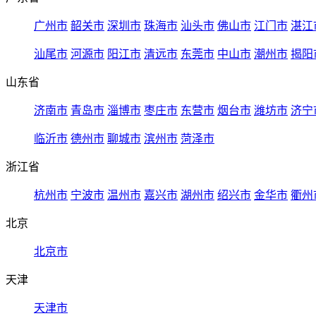
广州市
韶关市
深圳市
珠海市
汕头市
佛山市
江门市
湛江
汕尾市
河源市
阳江市
清远市
东莞市
中山市
潮州市
揭阳
山东省
济南市
青岛市
淄博市
枣庄市
东营市
烟台市
潍坊市
济宁
临沂市
德州市
聊城市
滨州市
菏泽市
浙江省
杭州市
宁波市
温州市
嘉兴市
湖州市
绍兴市
金华市
衢州
北京
北京市
天津
天津市