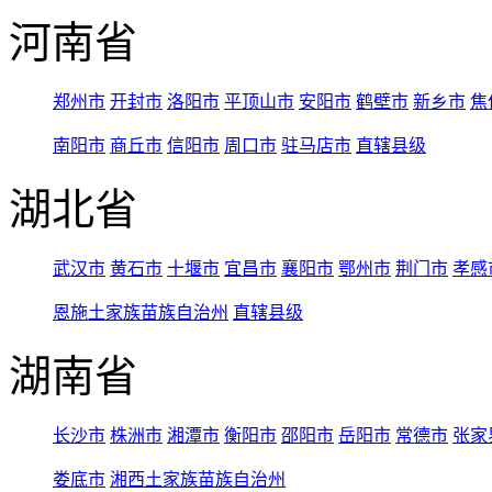
河南省
郑州市
开封市
洛阳市
平顶山市
安阳市
鹤壁市
新乡市
焦
南阳市
商丘市
信阳市
周口市
驻马店市
直辖县级
湖北省
武汉市
黄石市
十堰市
宜昌市
襄阳市
鄂州市
荆门市
孝感
恩施土家族苗族自治州
直辖县级
湖南省
长沙市
株洲市
湘潭市
衡阳市
邵阳市
岳阳市
常德市
张家
娄底市
湘西土家族苗族自治州