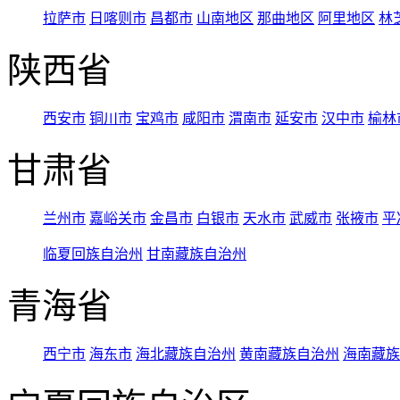
拉萨市
日喀则市
昌都市
山南地区
那曲地区
阿里地区
林
陕西省
西安市
铜川市
宝鸡市
咸阳市
渭南市
延安市
汉中市
榆林
甘肃省
兰州市
嘉峪关市
金昌市
白银市
天水市
武威市
张掖市
平
临夏回族自治州
甘南藏族自治州
青海省
西宁市
海东市
海北藏族自治州
黄南藏族自治州
海南藏族