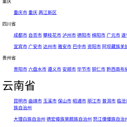
重庆
重庆市
重庆
两江新区
四川省
成都市
自贡市
攀枝花市
泸州市
德阳市
绵阳市
广元市
遂
宜宾市
广安市
达州市
雅安市
巴中市
资阳市
阿坝藏族羌
贵州省
贵阳市
六盘水市
遵义市
安顺市
毕节市
铜仁市
黔西南布
云南省
昆明市
曲靖市
玉溪市
保山市
昭通市
丽江市
普洱市
临沧
族自治州
大理白族自治州
德宏傣族景颇族自治州
怒江傈僳族自治