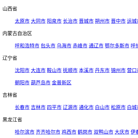
山西省
太原市
大同市
阳泉市
长治市
晋城市
朔州市
晋中市
运城
内蒙古自治区
呼和浩特市
包头市
乌海市
赤峰市
通辽市
鄂尔多斯市
呼
辽宁省
沈阳市
大连市
鞍山市
抚顺市
本溪市
丹东市
锦州市
营口
朝阳市
葫芦岛市
金普新区
吉林省
长春市
吉林市
四平市
辽源市
通化市
白山市
松原市
白城
黑龙江省
哈尔滨市
齐齐哈尔市
鸡西市
鹤岗市
双鸭山市
大庆市
伊