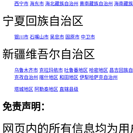
西宁市
海东市
海北藏族自治州
黄南藏族自治州
海南藏族
宁夏回族自治区
银川市
石嘴山市
吴忠市
固原市
中卫市
新疆维吾尔自治区
乌鲁木齐市
克拉玛依市
吐鲁番地区
哈密地区
昌吉回族自
克孜自治州
喀什地区
和田地区
伊犁哈萨克自治州
塔城地区
阿勒泰地区
直辖县级
免责声明：
网页内的所有信息均为用