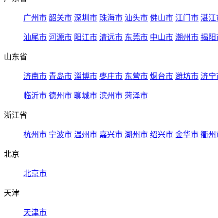
广州市
韶关市
深圳市
珠海市
汕头市
佛山市
江门市
湛江
汕尾市
河源市
阳江市
清远市
东莞市
中山市
潮州市
揭阳
山东省
济南市
青岛市
淄博市
枣庄市
东营市
烟台市
潍坊市
济宁
临沂市
德州市
聊城市
滨州市
菏泽市
浙江省
杭州市
宁波市
温州市
嘉兴市
湖州市
绍兴市
金华市
衢州
北京
北京市
天津
天津市