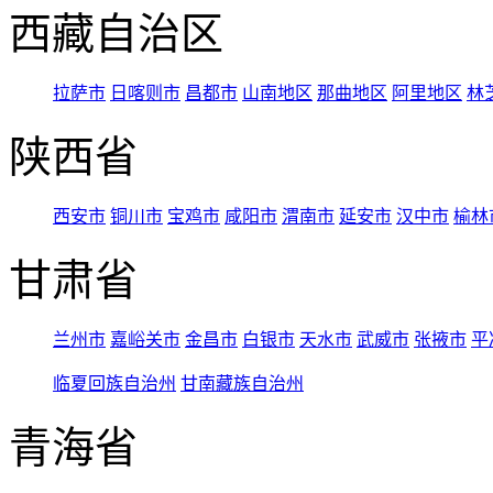
西藏自治区
拉萨市
日喀则市
昌都市
山南地区
那曲地区
阿里地区
林
陕西省
西安市
铜川市
宝鸡市
咸阳市
渭南市
延安市
汉中市
榆林
甘肃省
兰州市
嘉峪关市
金昌市
白银市
天水市
武威市
张掖市
平
临夏回族自治州
甘南藏族自治州
青海省