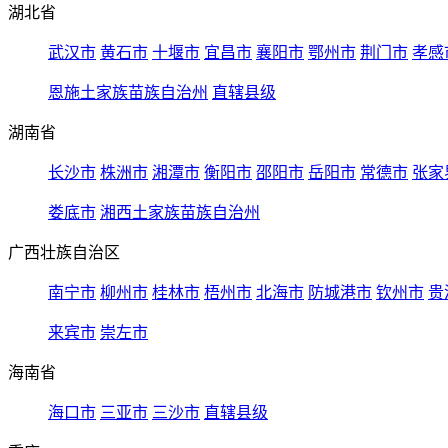
湖北省
武汉市
黄石市
十堰市
宜昌市
襄阳市
鄂州市
荆门市
孝感
恩施土家族苗族自治州
直辖县级
湖南省
长沙市
株洲市
湘潭市
衡阳市
邵阳市
岳阳市
常德市
张家
娄底市
湘西土家族苗族自治州
广西壮族自治区
南宁市
柳州市
桂林市
梧州市
北海市
防城港市
钦州市
贵
来宾市
崇左市
海南省
海口市
三亚市
三沙市
直辖县级