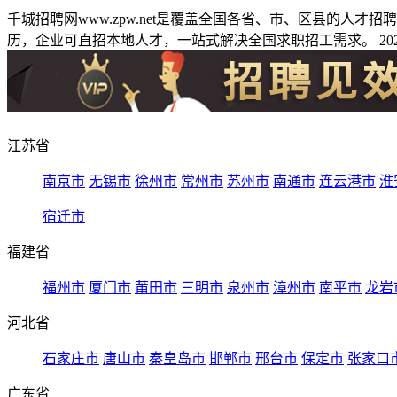
千城招聘网www.zpw.net是覆盖全国各省、市、区县的人
历，企业可直招本地人才，一站式解决全国求职招工需求。 2026
江苏省
南京市
无锡市
徐州市
常州市
苏州市
南通市
连云港市
淮
宿迁市
福建省
福州市
厦门市
莆田市
三明市
泉州市
漳州市
南平市
龙岩
河北省
石家庄市
唐山市
秦皇岛市
邯郸市
邢台市
保定市
张家口
广东省