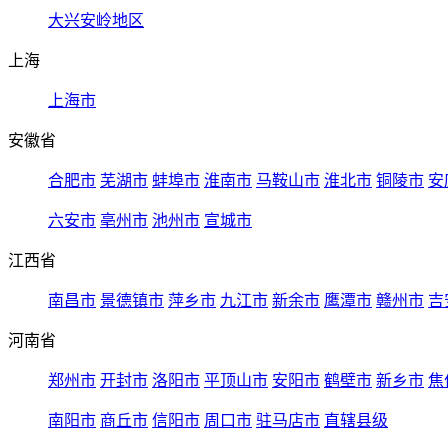
大兴安岭地区
上海
上海市
安徽省
合肥市
芜湖市
蚌埠市
淮南市
马鞍山市
淮北市
铜陵市
安
六安市
亳州市
池州市
宣城市
江西省
南昌市
景德镇市
萍乡市
九江市
新余市
鹰潭市
赣州市
吉
河南省
郑州市
开封市
洛阳市
平顶山市
安阳市
鹤壁市
新乡市
焦
南阳市
商丘市
信阳市
周口市
驻马店市
直辖县级