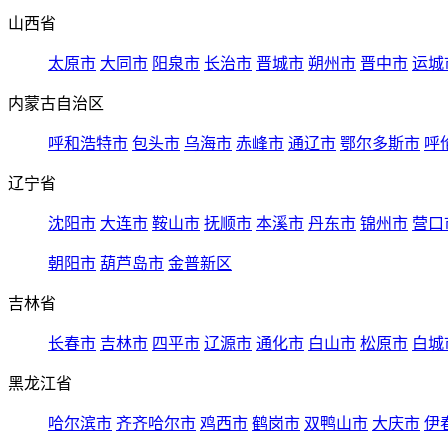
山西省
太原市
大同市
阳泉市
长治市
晋城市
朔州市
晋中市
运城
内蒙古自治区
呼和浩特市
包头市
乌海市
赤峰市
通辽市
鄂尔多斯市
呼
辽宁省
沈阳市
大连市
鞍山市
抚顺市
本溪市
丹东市
锦州市
营口
朝阳市
葫芦岛市
金普新区
吉林省
长春市
吉林市
四平市
辽源市
通化市
白山市
松原市
白城
黑龙江省
哈尔滨市
齐齐哈尔市
鸡西市
鹤岗市
双鸭山市
大庆市
伊