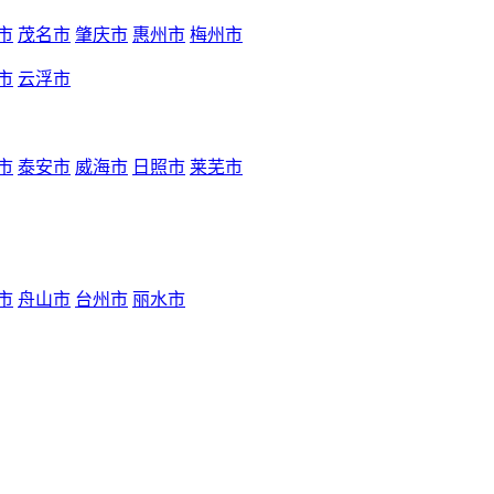
市
茂名市
肇庆市
惠州市
梅州市
市
云浮市
市
泰安市
威海市
日照市
莱芜市
市
舟山市
台州市
丽水市