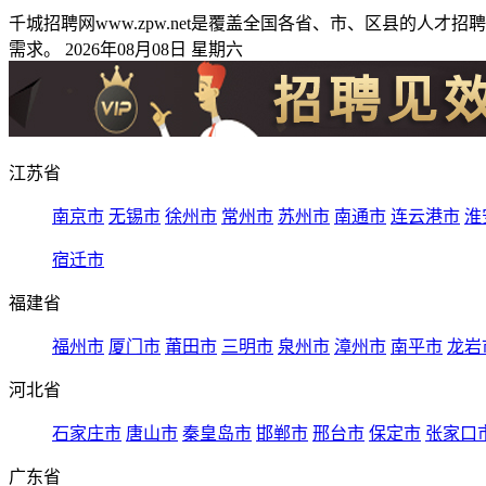
千城招聘网www.zpw.net是覆盖全国各省、市、区县的
需求。 2026年08月08日 星期六
江苏省
南京市
无锡市
徐州市
常州市
苏州市
南通市
连云港市
淮
宿迁市
福建省
福州市
厦门市
莆田市
三明市
泉州市
漳州市
南平市
龙岩
河北省
石家庄市
唐山市
秦皇岛市
邯郸市
邢台市
保定市
张家口
广东省