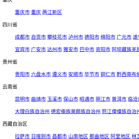
重庆市
重庆
两江新区
四川省
成都市
自贡市
攀枝花市
泸州市
德阳市
绵阳市
广元市
遂
宜宾市
广安市
达州市
雅安市
巴中市
资阳市
阿坝藏族羌
贵州省
贵阳市
六盘水市
遵义市
安顺市
毕节市
铜仁市
黔西南布
云南省
昆明市
曲靖市
玉溪市
保山市
昭通市
丽江市
普洱市
临沧
大理白族自治州
德宏傣族景颇族自治州
怒江傈僳族自治
西藏自治区
拉萨市
日喀则市
昌都市
山南地区
那曲地区
阿里地区
林