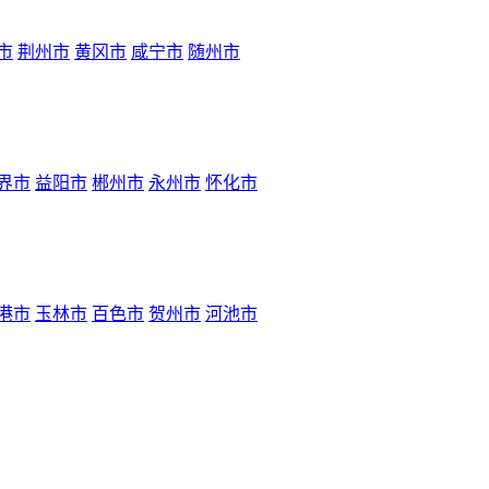
市
荆州市
黄冈市
咸宁市
随州市
界市
益阳市
郴州市
永州市
怀化市
港市
玉林市
百色市
贺州市
河池市