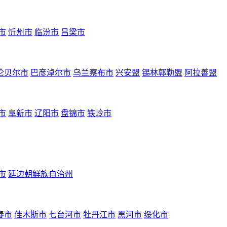
市
忻州市
临汾市
吕梁市
伦贝尔市
巴彦淖尔市
乌兰察布市
兴安盟
锡林郭勒盟
阿拉善盟
市
阜新市
辽阳市
盘锦市
铁岭市
市
延边朝鲜族自治州
春市
佳木斯市
七台河市
牡丹江市
黑河市
绥化市