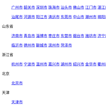
广州市
韶关市
深圳市
珠海市
汕头市
佛山市
江门市
湛江
汕尾市
河源市
阳江市
清远市
东莞市
中山市
潮州市
揭阳
山东省
济南市
青岛市
淄博市
枣庄市
东营市
烟台市
潍坊市
济宁
临沂市
德州市
聊城市
滨州市
菏泽市
浙江省
杭州市
宁波市
温州市
嘉兴市
湖州市
绍兴市
金华市
衢州
北京
北京市
天津
天津市