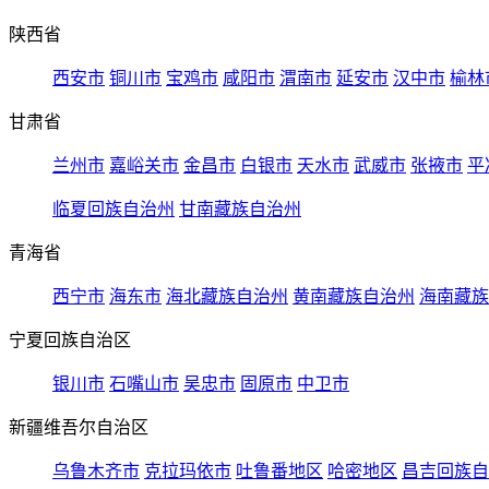
陕西省
西安市
铜川市
宝鸡市
咸阳市
渭南市
延安市
汉中市
榆林
甘肃省
兰州市
嘉峪关市
金昌市
白银市
天水市
武威市
张掖市
平
临夏回族自治州
甘南藏族自治州
青海省
西宁市
海东市
海北藏族自治州
黄南藏族自治州
海南藏族
宁夏回族自治区
银川市
石嘴山市
吴忠市
固原市
中卫市
新疆维吾尔自治区
乌鲁木齐市
克拉玛依市
吐鲁番地区
哈密地区
昌吉回族自