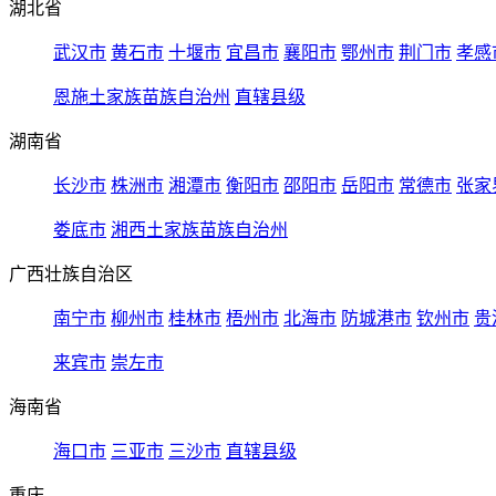
湖北省
武汉市
黄石市
十堰市
宜昌市
襄阳市
鄂州市
荆门市
孝感
恩施土家族苗族自治州
直辖县级
湖南省
长沙市
株洲市
湘潭市
衡阳市
邵阳市
岳阳市
常德市
张家
娄底市
湘西土家族苗族自治州
广西壮族自治区
南宁市
柳州市
桂林市
梧州市
北海市
防城港市
钦州市
贵
来宾市
崇左市
海南省
海口市
三亚市
三沙市
直辖县级
重庆