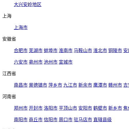
大兴安岭地区
上海
上海市
安徽省
合肥市
芜湖市
蚌埠市
淮南市
马鞍山市
淮北市
铜陵市
安
六安市
亳州市
池州市
宣城市
江西省
南昌市
景德镇市
萍乡市
九江市
新余市
鹰潭市
赣州市
吉
河南省
郑州市
开封市
洛阳市
平顶山市
安阳市
鹤壁市
新乡市
焦
南阳市
商丘市
信阳市
周口市
驻马店市
直辖县级