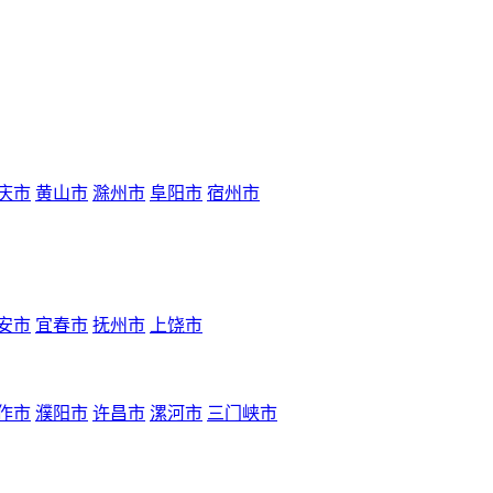
庆市
黄山市
滁州市
阜阳市
宿州市
安市
宜春市
抚州市
上饶市
作市
濮阳市
许昌市
漯河市
三门峡市