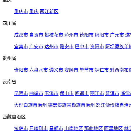
重庆市
重庆
两江新区
四川省
成都市
自贡市
攀枝花市
泸州市
德阳市
绵阳市
广元市
遂
宜宾市
广安市
达州市
雅安市
巴中市
资阳市
阿坝藏族羌
贵州省
贵阳市
六盘水市
遵义市
安顺市
毕节市
铜仁市
黔西南布
云南省
昆明市
曲靖市
玉溪市
保山市
昭通市
丽江市
普洱市
临沧
大理白族自治州
德宏傣族景颇族自治州
怒江傈僳族自治
西藏自治区
拉萨市
日喀则市
昌都市
山南地区
那曲地区
阿里地区
林