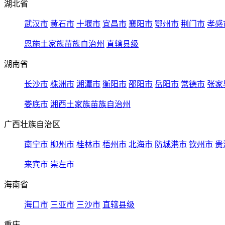
湖北省
武汉市
黄石市
十堰市
宜昌市
襄阳市
鄂州市
荆门市
孝感
恩施土家族苗族自治州
直辖县级
湖南省
长沙市
株洲市
湘潭市
衡阳市
邵阳市
岳阳市
常德市
张家
娄底市
湘西土家族苗族自治州
广西壮族自治区
南宁市
柳州市
桂林市
梧州市
北海市
防城港市
钦州市
贵
来宾市
崇左市
海南省
海口市
三亚市
三沙市
直辖县级
重庆