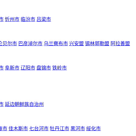
市
忻州市
临汾市
吕梁市
伦贝尔市
巴彦淖尔市
乌兰察布市
兴安盟
锡林郭勒盟
阿拉善盟
市
阜新市
辽阳市
盘锦市
铁岭市
市
延边朝鲜族自治州
春市
佳木斯市
七台河市
牡丹江市
黑河市
绥化市