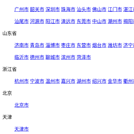
广州市
韶关市
深圳市
珠海市
汕头市
佛山市
江门市
湛江
汕尾市
河源市
阳江市
清远市
东莞市
中山市
潮州市
揭阳
山东省
济南市
青岛市
淄博市
枣庄市
东营市
烟台市
潍坊市
济宁
临沂市
德州市
聊城市
滨州市
菏泽市
浙江省
杭州市
宁波市
温州市
嘉兴市
湖州市
绍兴市
金华市
衢州
北京
北京市
天津
天津市