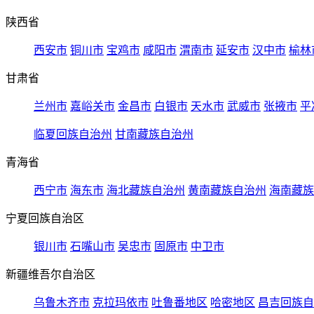
陕西省
西安市
铜川市
宝鸡市
咸阳市
渭南市
延安市
汉中市
榆林
甘肃省
兰州市
嘉峪关市
金昌市
白银市
天水市
武威市
张掖市
平
临夏回族自治州
甘南藏族自治州
青海省
西宁市
海东市
海北藏族自治州
黄南藏族自治州
海南藏族
宁夏回族自治区
银川市
石嘴山市
吴忠市
固原市
中卫市
新疆维吾尔自治区
乌鲁木齐市
克拉玛依市
吐鲁番地区
哈密地区
昌吉回族自