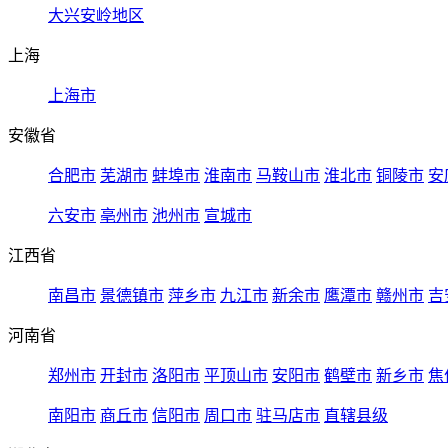
大兴安岭地区
上海
上海市
安徽省
合肥市
芜湖市
蚌埠市
淮南市
马鞍山市
淮北市
铜陵市
安
六安市
亳州市
池州市
宣城市
江西省
南昌市
景德镇市
萍乡市
九江市
新余市
鹰潭市
赣州市
吉
河南省
郑州市
开封市
洛阳市
平顶山市
安阳市
鹤壁市
新乡市
焦
南阳市
商丘市
信阳市
周口市
驻马店市
直辖县级