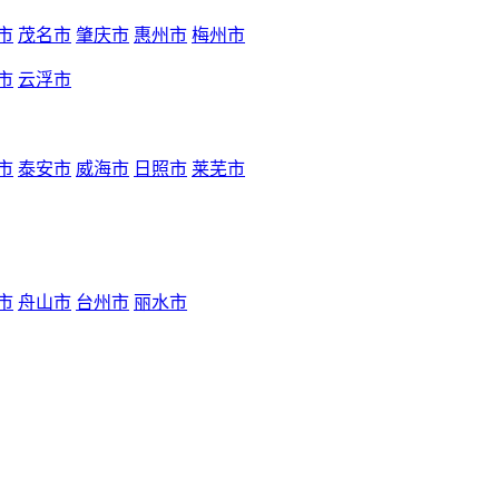
市
茂名市
肇庆市
惠州市
梅州市
市
云浮市
市
泰安市
威海市
日照市
莱芜市
市
舟山市
台州市
丽水市