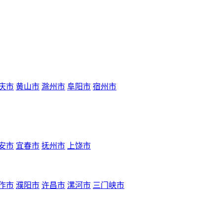
庆市
黄山市
滁州市
阜阳市
宿州市
安市
宜春市
抚州市
上饶市
作市
濮阳市
许昌市
漯河市
三门峡市