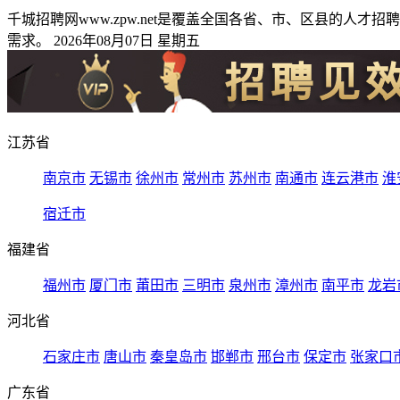
千城招聘网www.zpw.net是覆盖全国各省、市、区县的
需求。 2026年08月07日 星期五
江苏省
南京市
无锡市
徐州市
常州市
苏州市
南通市
连云港市
淮
宿迁市
福建省
福州市
厦门市
莆田市
三明市
泉州市
漳州市
南平市
龙岩
河北省
石家庄市
唐山市
秦皇岛市
邯郸市
邢台市
保定市
张家口
广东省