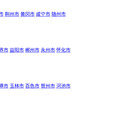
市
荆州市
黄冈市
咸宁市
随州市
界市
益阳市
郴州市
永州市
怀化市
港市
玉林市
百色市
贺州市
河池市