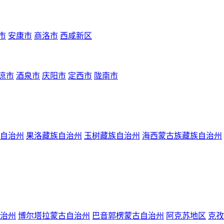
市
安康市
商洛市
西咸新区
凉市
酒泉市
庆阳市
定西市
陇南市
自治州
果洛藏族自治州
玉树藏族自治州
海西蒙古族藏族自治州
治州
博尔塔拉蒙古自治州
巴音郭楞蒙古自治州
阿克苏地区
克孜