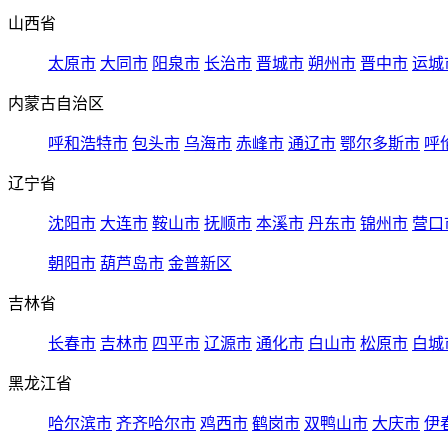
山西省
太原市
大同市
阳泉市
长治市
晋城市
朔州市
晋中市
运城
内蒙古自治区
呼和浩特市
包头市
乌海市
赤峰市
通辽市
鄂尔多斯市
呼
辽宁省
沈阳市
大连市
鞍山市
抚顺市
本溪市
丹东市
锦州市
营口
朝阳市
葫芦岛市
金普新区
吉林省
长春市
吉林市
四平市
辽源市
通化市
白山市
松原市
白城
黑龙江省
哈尔滨市
齐齐哈尔市
鸡西市
鹤岗市
双鸭山市
大庆市
伊