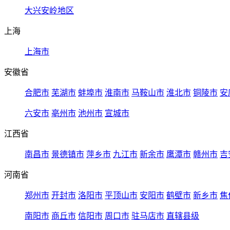
大兴安岭地区
上海
上海市
安徽省
合肥市
芜湖市
蚌埠市
淮南市
马鞍山市
淮北市
铜陵市
安
六安市
亳州市
池州市
宣城市
江西省
南昌市
景德镇市
萍乡市
九江市
新余市
鹰潭市
赣州市
吉
河南省
郑州市
开封市
洛阳市
平顶山市
安阳市
鹤壁市
新乡市
焦
南阳市
商丘市
信阳市
周口市
驻马店市
直辖县级