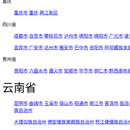
重庆
重庆市
重庆
两江新区
四川省
成都市
自贡市
攀枝花市
泸州市
德阳市
绵阳市
广元市
遂
宜宾市
广安市
达州市
雅安市
巴中市
资阳市
阿坝藏族羌
贵州省
贵阳市
六盘水市
遵义市
安顺市
毕节市
铜仁市
黔西南布
云南省
昆明市
曲靖市
玉溪市
保山市
昭通市
丽江市
普洱市
临沧
族自治州
大理白族自治州
德宏傣族景颇族自治州
怒江傈僳族自治