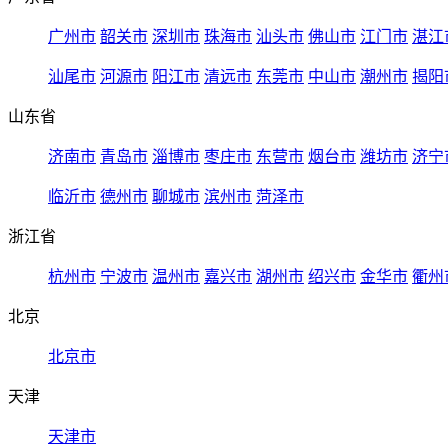
广州市
韶关市
深圳市
珠海市
汕头市
佛山市
江门市
湛江
汕尾市
河源市
阳江市
清远市
东莞市
中山市
潮州市
揭阳
山东省
济南市
青岛市
淄博市
枣庄市
东营市
烟台市
潍坊市
济宁
临沂市
德州市
聊城市
滨州市
菏泽市
浙江省
杭州市
宁波市
温州市
嘉兴市
湖州市
绍兴市
金华市
衢州
北京
北京市
天津
天津市