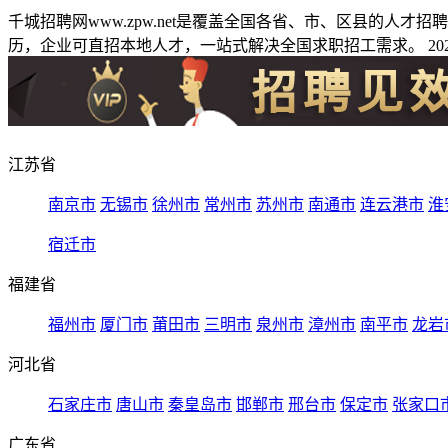
千城招聘网www.zpw.net是覆盖全国各省、市、区县的人
历，企业可直招本地人才，一站式解决全国求职招工需求。 2026
江苏省
南京市
无锡市
徐州市
常州市
苏州市
南通市
连云港市
淮
宿迁市
福建省
福州市
厦门市
莆田市
三明市
泉州市
漳州市
南平市
龙岩
河北省
石家庄市
唐山市
秦皇岛市
邯郸市
邢台市
保定市
张家口
广东省