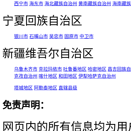
西宁市
海东市
海北藏族自治州
黄南藏族自治州
海南藏族
宁夏回族自治区
银川市
石嘴山市
吴忠市
固原市
中卫市
新疆维吾尔自治区
乌鲁木齐市
克拉玛依市
吐鲁番地区
哈密地区
昌吉回族自
克孜自治州
喀什地区
和田地区
伊犁哈萨克自治州
塔城地区
阿勒泰地区
直辖县级
免责声明：
网页内的所有信息均为用