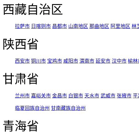
西藏自治区
拉萨市
日喀则市
昌都市
山南地区
那曲地区
阿里地区
林
陕西省
西安市
铜川市
宝鸡市
咸阳市
渭南市
延安市
汉中市
榆林
甘肃省
兰州市
嘉峪关市
金昌市
白银市
天水市
武威市
张掖市
平
临夏回族自治州
甘南藏族自治州
青海省