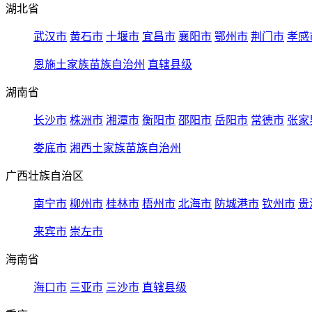
湖北省
武汉市
黄石市
十堰市
宜昌市
襄阳市
鄂州市
荆门市
孝感
恩施土家族苗族自治州
直辖县级
湖南省
长沙市
株洲市
湘潭市
衡阳市
邵阳市
岳阳市
常德市
张家
娄底市
湘西土家族苗族自治州
广西壮族自治区
南宁市
柳州市
桂林市
梧州市
北海市
防城港市
钦州市
贵
来宾市
崇左市
海南省
海口市
三亚市
三沙市
直辖县级