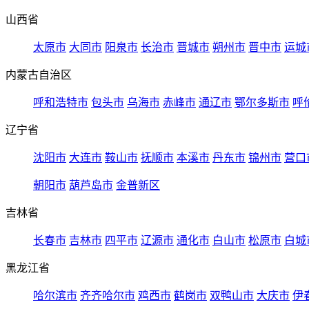
山西省
太原市
大同市
阳泉市
长治市
晋城市
朔州市
晋中市
运城
内蒙古自治区
呼和浩特市
包头市
乌海市
赤峰市
通辽市
鄂尔多斯市
呼
辽宁省
沈阳市
大连市
鞍山市
抚顺市
本溪市
丹东市
锦州市
营口
朝阳市
葫芦岛市
金普新区
吉林省
长春市
吉林市
四平市
辽源市
通化市
白山市
松原市
白城
黑龙江省
哈尔滨市
齐齐哈尔市
鸡西市
鹤岗市
双鸭山市
大庆市
伊